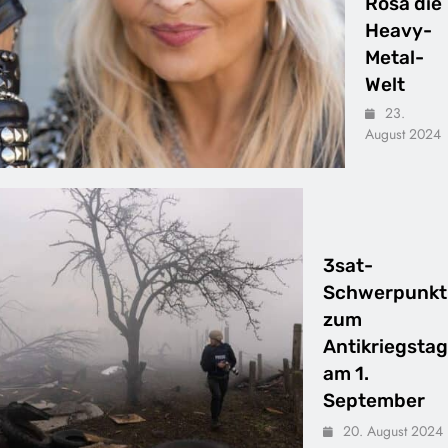
Rosa die
Heavy-
Metal-
Welt
23.
August 2024
3sat-
Schwerpunkt
zum
Antikriegstag
am 1.
September
20. August 2024