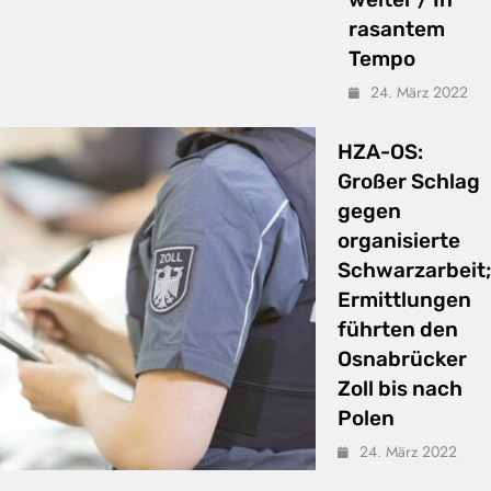
rasantem
Tempo
24. März 2022
HZA-OS:
Großer Schlag
gegen
organisierte
Schwarzarbeit;
Ermittlungen
führten den
Osnabrücker
Zoll bis nach
Polen
24. März 2022