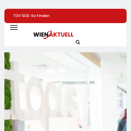
TÜV SÜD: So Finden
Help Zur Sudan-
1. Hamburger
Verbraucher Das
Geberkonferenz:
Batterietag:
Passende
„Größte Humanitäre
Wissenschaft Un
Laserentfernungsmessgerät
Krise Der Welt Weitet
Wirtschaft Sind S
Sich Aus“
Einig / Die
Energiewende
Braucht Speicher,
Nicht Stillstand