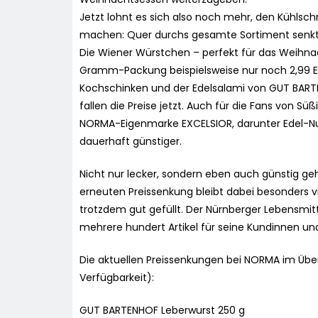
Jetzt lohnt es sich also noch mehr, den Kühlsch
machen: Quer durchs gesamte Sortiment senkt N
Die Wiener Würstchen – perfekt für das Weihn
Gramm-Packung beispielsweise nur noch 2,99 Euro
Kochschinken und der Edelsalami von GUT BA
fallen die Preise jetzt. Auch für die Fans von Süß
NORMA-Eigenmarke EXCELSIOR, darunter Edel-Nu
dauerhaft günstiger.
Nicht nur lecker, sondern eben auch günstig ge
erneuten Preissenkung bleibt dabei besonders v
trotzdem gut gefüllt. Der Nürnberger Lebensmit
mehrere hundert Artikel für seine Kundinnen und
Die aktuellen Preissenkungen bei NORMA im Über
Verfügbarkeit):
GUT BARTENHOF Leberwurst 250 g