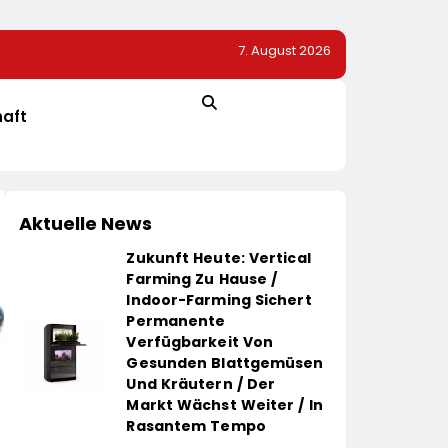
7. August 2026
–
Bio-Erfolgskonzept Wächst Weiter: Eröffnung Der 20
NATURKIND-Welt Bei EDEKA
haft
Aktuelle News
Zukunft Heute: Vertical
Farming Zu Hause /
Indoor-Farming Sichert
Permanente
Verfügbarkeit Von
Gesunden Blattgemüsen
Und Kräutern / Der
Markt Wächst Weiter / In
Rasantem Tempo