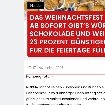
Handel
DAS WEIHNACHTSFEST
AB SOFORT GIBT’S WÜ
SCHOKOLADE UND WEIT
23 PROZENT GÜNSTIGE
FÜR DIE FEIERTAGE FÜL
17. Dezember 2025
Nürnberg (ots) –
NORMA macht seinen Kundinnen und Kunden eine
Geschenke! Beim Nürnberger Discounter gibt’s a
günstiger, um Verbraucherinnen und Verbraucher
Weihnachtsessen weiterzugeben.