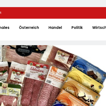
t
Alice Weidel: Rekord-Insolvenzen Sind Warnsignal 
Bundesregierung Verschärft Die Wirtschaftskrise
nales
Österreich
Handel
Politik
Wirtsc