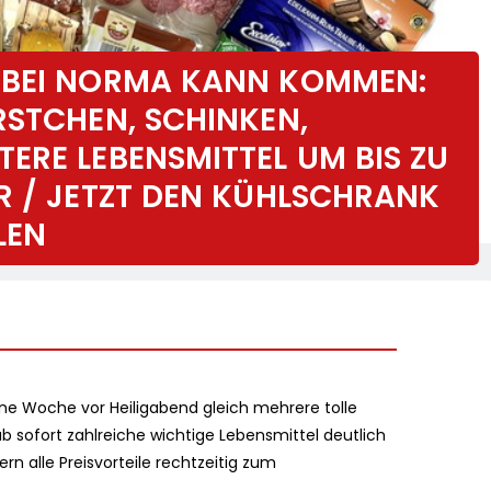
 BEI NORMA KANN KOMMEN:
RSTCHEN, SCHINKEN,
ERE LEBENSMITTEL UM BIS ZU
R / JETZT DEN KÜHLSCHRANK
LEN
 Woche vor Heiligabend gleich mehrere tolle
b sofort zahlreiche wichtige Lebensmittel deutlich
n alle Preisvorteile rechtzeitig zum