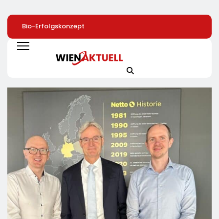
Bio-Erfolgskonzept
72 % Der Deutschen
40 Jahre Nach
Wächst Weiter:
Wollen Mit
Chornobyl:
Eröffnung Der 200.
Smartphone-App Die
Greenpeace-Akti
NATURKIND-Welt Bei
Heizung Überwachen
Protestieren Für
EDEKA
Unterstützung Be
Wiederaufbau De
Zerstörten
Schutzhülle /
Greenpeace-Rep
Dokumentiert Fo
Des Russischen
Drohnenangriffs