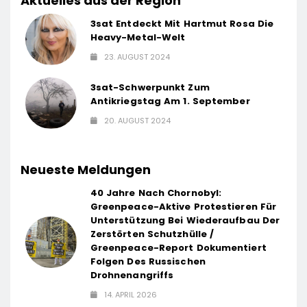
Aktuelles aus der Region
3sat Entdeckt Mit Hartmut Rosa Die
Heavy-Metal-Welt
23. AUGUST 2024
3sat-Schwerpunkt Zum
Antikriegstag Am 1. September
20. AUGUST 2024
Neueste Meldungen
40 Jahre Nach Chornobyl:
Greenpeace-Aktive Protestieren Für
Unterstützung Bei Wiederaufbau Der
Zerstörten Schutzhülle /
Greenpeace-Report Dokumentiert
Folgen Des Russischen
Drohnenangriffs
14. APRIL 2026