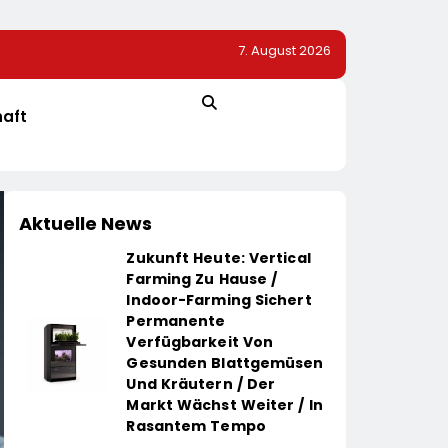
7. August 2026
–
Bio-Erfolgskonzept Wächst Weiter: Eröffnung Der 20
NATURKIND-Welt Bei EDEKA
haft
Aktuelle News
Zukunft Heute: Vertical
Farming Zu Hause /
Indoor-Farming Sichert
Permanente
Verfügbarkeit Von
Gesunden Blattgemüsen
Und Kräutern / Der
Markt Wächst Weiter / In
Rasantem Tempo