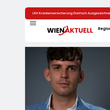
LKH Krankenversicherung Dreifach Ausgezeichne
Regio