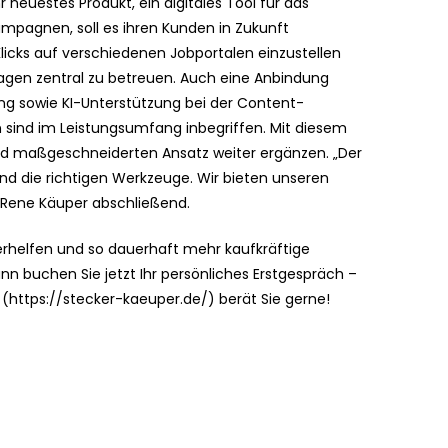
r neuestes Produkt, ein digitales Tool für das
mpagnen, soll es ihren Kunden in Zukunft
licks auf verschiedenen Jobportalen einzustellen
en zentral zu betreuen. Auch eine Anbindung
ng sowie KI-Unterstützung bei der Content-
sind im Leistungsumfang inbegriffen. Mit diesem
und maßgeschneiderten Ansatz weiter ergänzen. „Der
nd die richtigen Werkzeuge. Wir bieten unseren
 Rene Käuper abschließend.
erhelfen und so dauerhaft mehr kaufkräftige
n buchen Sie jetzt Ihr persönliches Erstgespräch –
https://stecker-kaeuper.de/) berät Sie gerne!