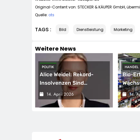
Original-Content von: STECKER & KÄUPER GmbH, übermit
Quelle:
ots
TAGS :
Bild
Dienstleistung
Marketing
Weitere News
POLITIK
HANDEL
sicherung
Alice Weidel: Rekord-
Bio-Er
eichnet
Insolvenzen Sind
Wächst
Warnsignal –
Der 2
14. April 2026
14. A
Bundesregierung
Bei E
Verschärft Die
Wirtschaftskrise