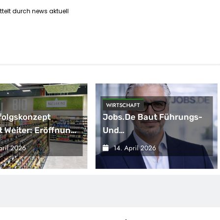
telt durch news aktuell
WIRTSCHAFT
folgskonzept
Jobs.de Baut Führungs-
 Weiter: Eröffnung
Und
00. NATURKIND-Welt
Wachstumskompetenz
pril 2026
14. April 2026
DEKA
Aus / Wolfgang Weber
Übernimmt Schlüsselrolle
Für Marktposition,
Partnerschaften Und
Weiterentwicklung Des