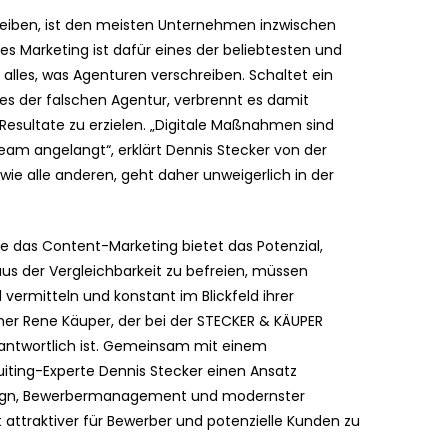
ben, ist den meisten Unternehmen inzwischen
les Marketing ist dafür eines der beliebtesten und
ht alles, was Agenturen verschreiben. Schaltet ein
es der falschen Agentur, verbrennt es damit
esultate zu erzielen. „Digitale Maßnahmen sind
eam angelangt“, erklärt Dennis Stecker von der
ie alle anderen, geht daher unweigerlich in der
e das Content-Marketing bietet das Potenzial,
aus der Vergleichbarkeit zu befreien, müssen
ermitteln und konstant im Blickfeld ihrer
tner Rene Käuper, der bei der STECKER & KÄUPER
rantwortlich ist. Gemeinsam mit einem
ting-Experte Dennis Stecker einen Ansatz
esign, Bewerbermanagement und modernster
 attraktiver für Bewerber und potenzielle Kunden zu