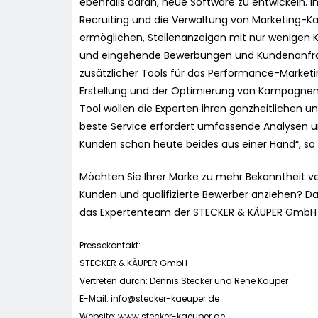
ebenfalls daran, neue Software zu entwickeln. Ih
Recruiting und die Verwaltung von Marketing-Ka
ermöglichen, Stellenanzeigen mit nur wenigen K
und eingehende Bewerbungen und Kundenanfrag
zusätzlicher Tools für das Performance-Marketi
Erstellung und der Optimierung von Kampagnen 
Tool wollen die Experten ihren ganzheitlichen 
beste Service erfordert umfassende Analysen u
Kunden schon heute beides aus einer Hand“, so
Möchten Sie Ihrer Marke zu mehr Bekanntheit v
Kunden und qualifizierte Bewerber anziehen? Dan
das Expertenteam der STECKER & KÄUPER GmbH (
Pressekontakt:
STECKER & KÄUPER GmbH
Vertreten durch: Dennis Stecker und Rene Käuper
E-Mail:
info@stecker-kaeuper.de
Website: www.stecker-kaeuper.de