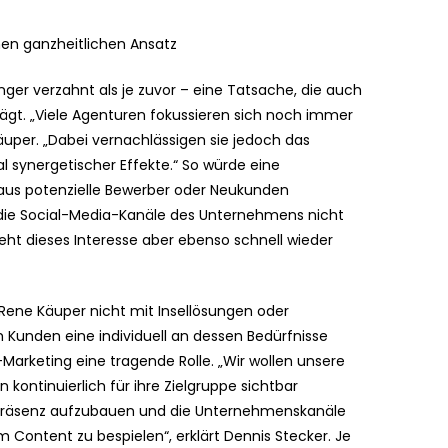
nen ganzheitlichen Ansatz
nger verzahnt als je zuvor – eine Tatsache, die auch
ägt. „Viele Agenturen fokussieren sich noch immer
Käuper. „Dabei vernachlässigen sie jedoch das
l synergetischer Effekte.“ So würde eine
us potenzielle Bewerber oder Neukunden
ie Social-Media-Kanäle des Unternehmens nicht
eht dieses Interesse aber ebenso schnell wieder
Rene Käuper nicht mit Insellösungen oder
Kunden eine individuell an dessen Bedürfnisse
Marketing eine tragende Rolle. „Wir wollen unsere
kontinuierlich für ihre Zielgruppe sichtbar
le Präsenz aufzubauen und die Unternehmenskanäle
m Content zu bespielen“, erklärt Dennis Stecker. Je