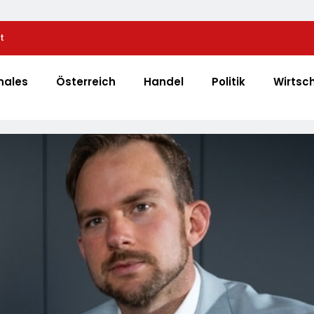
t
Alice Weidel: Rekord-Insolvenzen Sind Warnsignal 
Bundesregierung Verschärft Die Wirtschaftskrise
nales
Österreich
Handel
Politik
Wirtsc