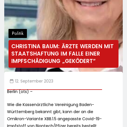
Politik
CHRISTINA BAUM: ÄRZTE WERDEN MIT
STAATSHAFTUNG IM FALLE EINER
IMPFSCHÄDIGUNG „GEKÖDERT“
12. September 2023
Berlin (ots) –
Wie die Kassenärztliche Vereinigung Baden-
Württemberg bekannt gibt, kann der an die
Omikron-Variante XBB.1.5 angepasste Covid-19-
Impfstoff von Biontech/Pfizer bereits bestellt