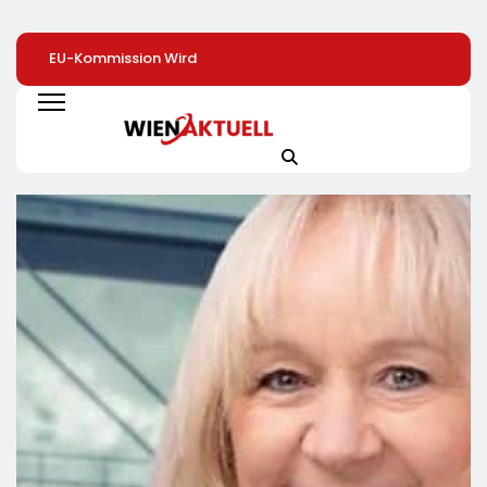
EU-Kommission Wird
Beschäftigte Ü50
Warum
Zur „Zentrale Der
Profitieren Deutlich
Zimmerpflanzen 
Tierindustrie“ /
Seltener Von
Heimlichen Helde
Tierschutzorganisation
Weiterbildung
Des Alltags Sind 
Animal Equality
Von Besserem
Prangert Mit
Raumklima Bis Zu
Projektion In Brüssel
Mehr Kreativität 
Die Nähe Der EU-
Aktuelle Toom-
Kommission Zur
Umfrage Zeigt
Tierindustrie An
Positive Effekte 
Zimmerpflanzen