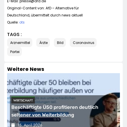
E-Mail:
presse@afd.de
Original-Content von: AfD – Alternative für
Deutschland, übermittelt durch news aktuell
Quelle:
ots
TAGS :
Arzneimittel
Ärzte
Bild
Coronavirus
Partei
Weitere News
WIRTSCHAFT
Beschäftigte Ü50 profitieren deutlich
seltener von Weiterbildung
15. April 2026