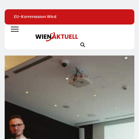
EU-Kommission Wird
Zweite Große
PR-Trendmonitor
Zur „Zentrale Der
Preissenkung Im April:
2026: Kaum
Tierindustrie“ /
NORMA Senkt Ab
Bewegung Bei De
Tierschutzorganisation
Sofort Die Preise Auf
Gehältern
Animal Equality
Schokolade Und Käse
Prangert Mit
Um Bis Zu 16 Prozent /
Projektion In Brüssel
Mit LECKERROM,
Die Nähe Der EU-
CREMISEE, EXCELSIOR
Kommission Zur
Süßer Und Herzhafter
Tierindustrie An
Genuss