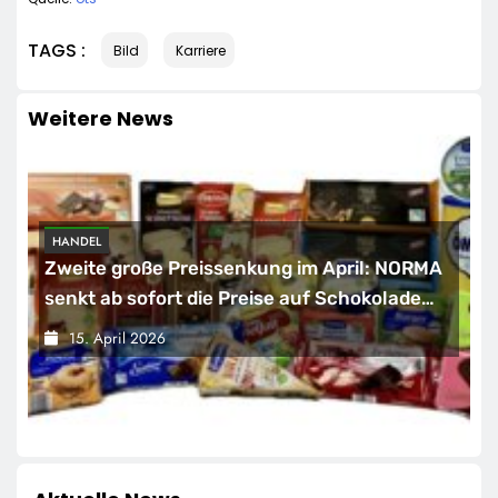
TAGS :
Bild
Karriere
Weitere News
HANDEL
Zweite große Preissenkung im April: NORMA
senkt ab sofort die Preise auf Schokolade
und Käse um bis zu 16 Prozent / Mit
15. April 2026
LECKERROM, CREMISEE, EXCELSIOR süßer
und herzhafter Genuss