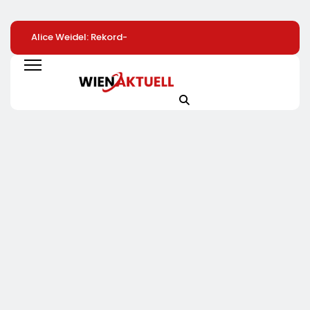
Alice Weidel: Rekord-
Bio-Erfolgskonzept
Hektische
Insolvenzen Sind
Wächst Weiter:
Vorgesetzte Sind
Warnsignal –
Eröffnung Der 200.
Gefährlich
Bundesregierung
NATURKIND-Welt Bei
Verschärft Die
EDEKA
Wirtschaftskrise