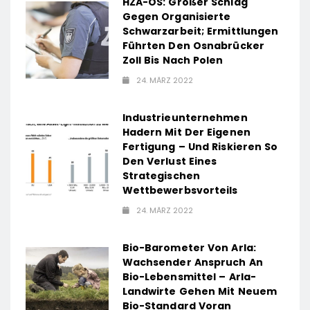
HZA-OS: Großer Schlag
Gegen Organisierte
Schwarzarbeit; Ermittlungen
Führten Den Osnabrücker
Zoll Bis Nach Polen
24. MÄRZ 2022
Industrieunternehmen
Hadern Mit Der Eigenen
Fertigung – Und Riskieren So
Den Verlust Eines
Strategischen
Wettbewerbsvorteils
24. MÄRZ 2022
Bio-Barometer Von Arla:
Wachsender Anspruch An
Bio-Lebensmittel – Arla-
Landwirte Gehen Mit Neuem
Bio-Standard Voran