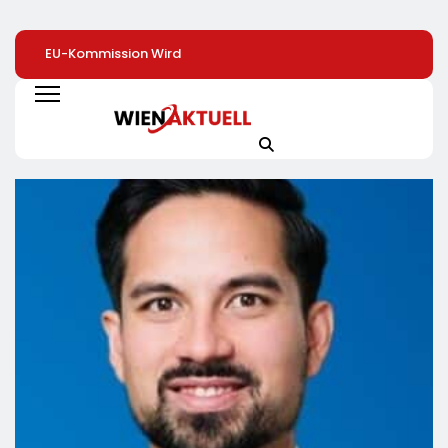
EU-Kommission Wird
Mehr Genuss Zum
Sysmex Europe
Zur „Zentrale Der
Kleinen Preis: Lidl
Eröffnet Offiziell
Tierindustrie“ /
Senkt Dauerhaft Die
Seinen Neuen
Tierschutzorganisation
Preise Für Schokolade
Campus In Hamb
Animal Equality
/ 26
Und Setzt Damit
Prangert Mit
Schokoladenartikel
Maßstäbe Für
Projektion In Brüssel
Jetzt Bis Zu 13
Zukunftsorientier
Die Nähe Der EU-
Prozent Günstiger
Arbeitsumgebun
Kommission Zur
Tierindustrie An