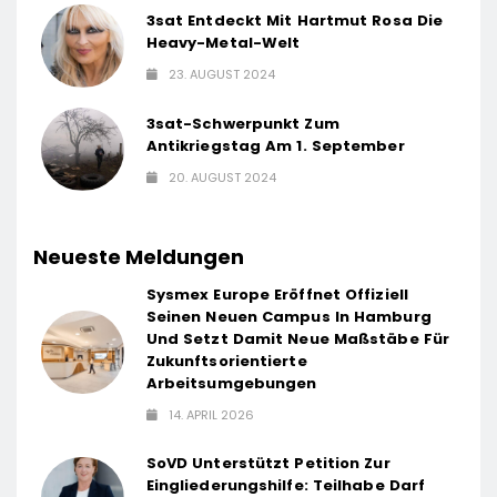
3sat Entdeckt Mit Hartmut Rosa Die
Heavy-Metal-Welt
23. AUGUST 2024
3sat-Schwerpunkt Zum
Antikriegstag Am 1. September
20. AUGUST 2024
Neueste Meldungen
Sysmex Europe Eröffnet Offiziell
Seinen Neuen Campus In Hamburg
Und Setzt Damit Neue Maßstäbe Für
Zukunftsorientierte
Arbeitsumgebungen
14. APRIL 2026
SoVD Unterstützt Petition Zur
Eingliederungshilfe: Teilhabe Darf