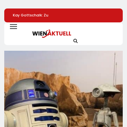
Kay Gottschalk: Zu
LKH
Automatisierte
Spät, Zu Wenig:
Krankenversicherung
Pizzeria: Gustavo
Bundesregierung
Dreifach
Gusto Bringt
Bleibt Echte
Ausgezeichnet
Innovationsproje
Entlastung Schuldig
„Gustavomat“ An
Start