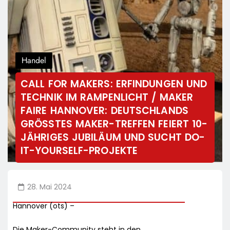
Handel
CALL FOR MAKERS: ERFINDUNGEN UND
TECHNIK IM RAMPENLICHT / MAKER
FAIRE HANNOVER: DEUTSCHLANDS
GRÖSSTES MAKER-TREFFEN FEIERT 10-J
ÄHRIGES JUBILÄUM UND SUCHT DO-I
T-YOURSELF-PROJEKTE
28. Mai 2024
Hannover (ots) –
Die Maker-Community steht in den