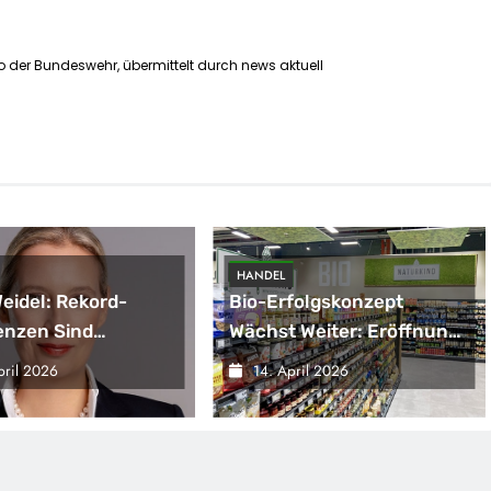
 der Bundeswehr, übermittelt durch news aktuell
HANDEL
Weidel: Rekord-
Bio-Erfolgskonzept
enzen Sind
Wächst Weiter: Eröffnung
gnal –
Der 200. NATURKIND-Welt
pril 2026
14. April 2026
sregierung
Bei EDEKA
ärft Die
haftskrise