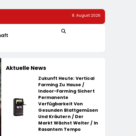
8. August 2026
ovationsprojekt
Alice Weidel: Rekord-Insolvenzen Sind Warnsignal –
Bundesregierung Verschärft Die Wirtschaftskrise
haft
Aktuelle News
Zukunft Heute: Vertical
Farming Zu Hause /
Indoor-Farming Sichert
Permanente
Verfügbarkeit Von
Gesunden Blattgemüsen
Und Kräutern / Der
Markt Wächst Weiter / In
Rasantem Tempo