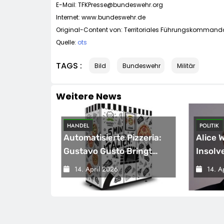
E-Mail:
TFKPresse@bundeswehr.org
Internet: www.bundeswehr.de
Original-Content von: Territoriales Führungskommando
Quelle:
ots
TAGS :
Bild
Bundeswehr
Militär
Weitere News
HANDEL
POLITIK
sicherung
Automatisierte Pizzeria:
Alice 
eichnet
Gustavo Gusto Bringt
Insolv
Innovationsprojekt
Warnsi
14. April 2026
14. A
„Gustavomat“ An Den
Bunde
Start
Versch
Wirtsc