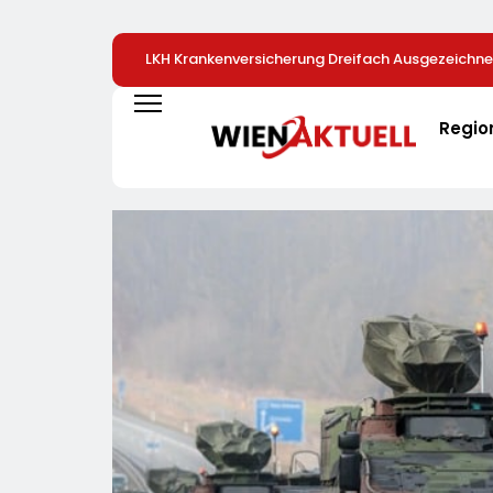
LKH Krankenversicherung Dreifach Ausgezeichne
Regio