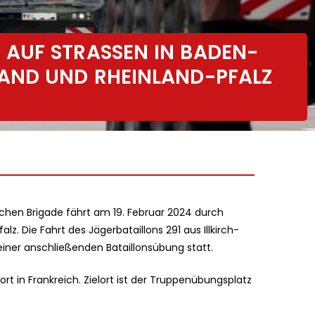
UF STRASSEN IN BADEN-W
D UND RHEINLAND-PFALZ E
schen Brigade fährt am 19. Februar 2024 durch
. Die Fahrt des Jägerbataillons 291 aus Illkirch-
iner anschließenden Bataillonsübung statt.
rt in Frankreich. Zielort ist der Truppenübungsplatz