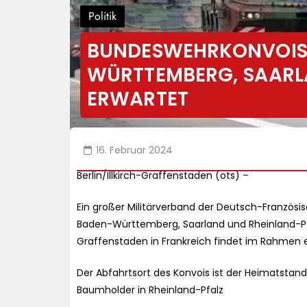
Politik
BUNDESWEHRKONVOIS A
ÜRTTEMBERG, SAARLAN
RWARTET
16. Februar 2024
Berlin/Illkirch-Graffenstaden (ots) –
Ein großer Militärverband der Deutsch-Französi
Baden-Württemberg, Saarland und Rheinland-Pfalz
Graffenstaden in Frankreich findet im Rahmen e
Der Abfahrtsort des Konvois ist der Heimatstando
Baumholder in Rheinland-Pfalz