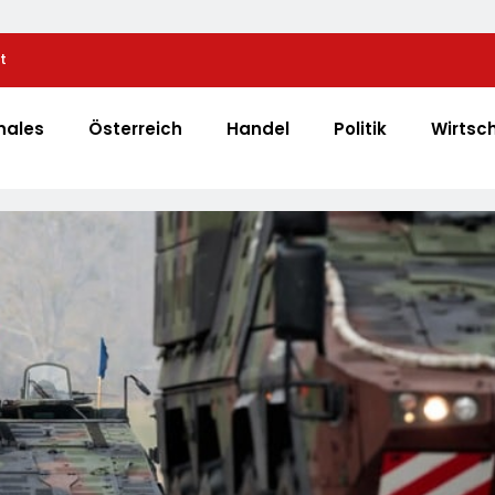
t
Automatisierte Pizzeria: Gustavo Gusto Bringt Inn
„Gustavomat“ An Den Start
nales
Österreich
Handel
Politik
Wirtsc