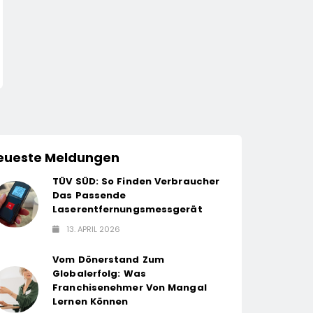
Help Zur Sudan-
LOBECO Treibt Wa
Geberkonferenz: „Größte
Voran: Robert Schü
Humanitäre Krise Der Welt
Kommt Von Servic
13. April 2026
13. April 2026
Weitet Sich Aus“
Und Wird Director
Business Develop
eueste Meldungen
TÜV SÜD: So Finden Verbraucher
Das Passende
Laserentfernungsmessgerät
13. APRIL 2026
Vom Dönerstand Zum
Globalerfolg: Was
Franchisenehmer Von Mangal
Lernen Können