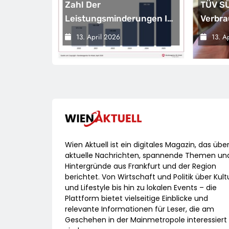
 Smarte,
Zahl Der
TÜV SÜ
greifende
Leistungsminderungen Ist
Verbra
2025 Gegenüber Dem
Passe
13. April 2026
13. A
Vorjahr Gestiegen / BA-
Laser
Presseinfo Nr. 13
Wien Aktuell ist ein digitales Magazin, das übe
aktuelle Nachrichten, spannende Themen un
Hintergründe aus Frankfurt und der Region
berichtet. Von Wirtschaft und Politik über Kult
und Lifestyle bis hin zu lokalen Events – die
Plattform bietet vielseitige Einblicke und
relevante Informationen für Leser, die am
Geschehen in der Mainmetropole interessiert