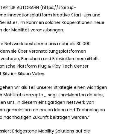
n STARTUP AUTOBAHN (https://startup-
ne Innovationsplattform kreative Start-ups und
iel ist es, im Rahmen solcher Kooperationen neue
 der Mobilität voranzubringen.
hr Netzwerk bestehend aus mehr als 30.000
ndem sie über Veranstaltungsplattformen
storen, Forschern und Entwicklern vermittelt.
anische Plattform Plug & Play Tech Center
itz im Silicon Valley.
hen wir als Teil unserer Strategie einen wichtigen
r Mobilitätskonzepte „, sagt Jan-Maarten de Vries,
uen uns, in diesem einzigartigen Netzwerk von
kern gemeinsam an neuen Ideen und Technologien
und nachhaltigen Zukunft beitragen werden.“
iert Bridgestone Mobility Solutions auf die