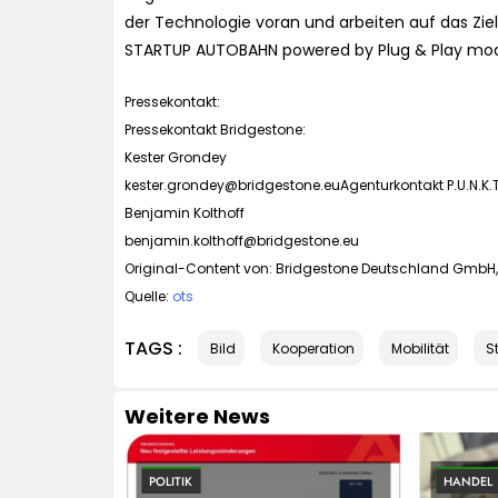
der Technologie voran und arbeiten auf das Ziel
STARTUP AUTOBAHN powered by Plug & Play mod
Pressekontakt:
Pressekontakt Bridgestone:
Kester Grondey
kester.grondey@bridgestone.euAgenturkontakt
P.U.N.K.T
Benjamin Kolthoff
benjamin.kolthoff@bridgestone.eu
Original-Content von: Bridgestone Deutschland GmbH, 
Quelle:
ots
TAGS :
Bild
Kooperation
Mobilität
S
Weitere News
POLITIK
HANDEL