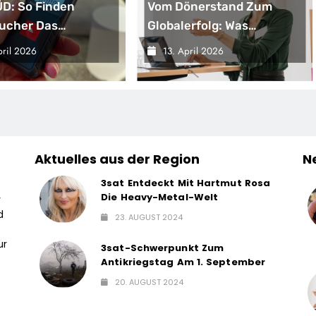
D: So Finden
Vom Dönerstand Zum
ucher Das
Globalerfolg: Was
nde
Franchisenehmer Von
pril 2026
13. April 2026
entfernungsmessgerät
Mangal Lernen Können
Aktuelles aus der Region
N
3sat Entdeckt Mit Hartmut Rosa
Die Heavy-Metal-Welt
r
d
23. AUGUST 2024
ur
3sat-Schwerpunkt Zum
Antikriegstag Am 1. September
20. AUGUST 2024