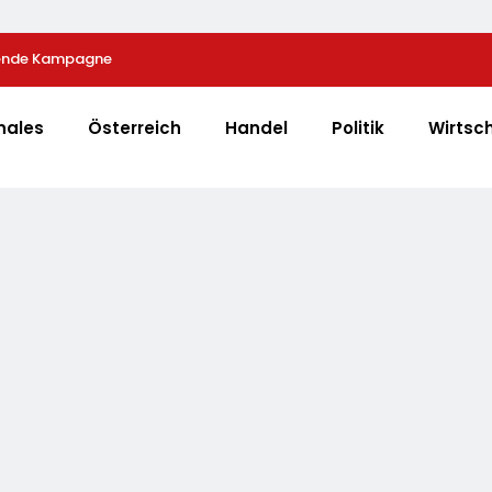
fende Kampagne
Zahl Der Leistungsminderungen Ist 2025 Gegenübe
Gestiegen / BA-Presseinfo Nr. 13
nales
Österreich
Handel
Politik
Wirtsc