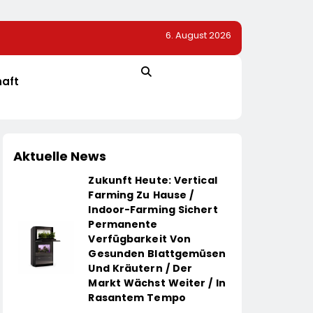
6. August 2026
r Dem Vorjahr
TÜV SÜD: So Finden Verbraucher Das Passende
Laserentfernungsmessgerät
haft
Aktuelle News
Zukunft Heute: Vertical
Farming Zu Hause /
Indoor-Farming Sichert
Permanente
Verfügbarkeit Von
Gesunden Blattgemüsen
Und Kräutern / Der
Markt Wächst Weiter / In
Rasantem Tempo