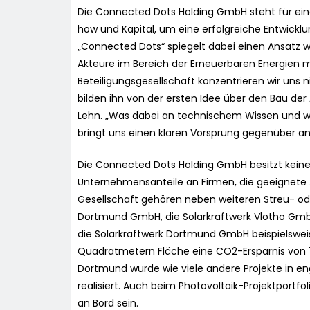
Die Connected Dots Holding GmbH steht für ein
how und Kapital, um eine erfolgreiche Entwickl
„Connected Dots“ spiegelt dabei einen Ansatz w
Akteure im Bereich der Erneuerbaren Energien m
Beteiligungsgesellschaft konzentrieren wir uns 
bilden ihn von der ersten Idee über den Bau der 
Lehn. „Was dabei an technischem Wissen und
bringt uns einen klaren Vorsprung gegenüber an
Die Connected Dots Holding GmbH besitzt keine 
Unternehmensanteile an Firmen, die geeignete A
Gesellschaft gehören neben weiteren Streu- ode
Dortmund GmbH, die Solarkraftwerk Vlotho GmbH
die Solarkraftwerk Dortmund GmbH beispielsweise
Quadratmetern Fläche eine CO2-Ersparnis von 7
Dortmund wurde wie viele andere Projekte in e
realisiert. Auch beim Photovoltaik-Projektportfo
an Bord sein.