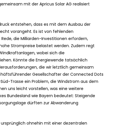
emeinsam mit der Apricus Solar AG realisiert
indruck entstehen, dass es mit dem Ausbau der
echt vorangeht. Es ist von fehlenden
ede, die Milliarden-Investitionen erfordern,
ohe Strompreise belastet werden. Zudem regt
ndkraftanlagen, wobei sich die
ehen. Könnte die Energiewende tatsächlich
erausforderungen, die wir letztlich gemeinsam
chäftsführender Gesellschafter der Connected Dots
d-Süd-Trasse ein Problem, die Windstrom aus dem
nen uns leicht vorstellen, was eine weitere
arkes Bundesland wie Bayern bedeutet: Steigende
ersorgungslage dürften zur Abwanderung
 ursprünglich ohnehin mit einer dezentralen