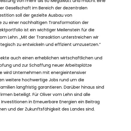
leistung von mehr als 50 Megawatt und macht eine
r Gesellschaft im Bereich der dezentralen
estition soll der gezielte Ausbau von
ie zu einer nachhaltigen Transformation der
tportfolio ist ein wichtiger Meilenstein für die
m Lehn. „Mit der Transaktion unterstreichen wir
rategisch zu entwickeln und effizient umzusetzen.“
ekte auch einen erheblichen wirtschaftlichen und
öpfung und zur Schaffung neuer Arbeitsplätze
age wird Unternehmen mit energieintensiver
hen weitere hochwertige Jobs rund um die
amilien langfristig garantieren. Darüber hinaus sind
rmen beteiligt. Für Oliver vom Lehn sind alle
 Investitionen in Erneuerbare Energien ein Beitrag
en und der Zukunftsfähigkeit des Landes sind.