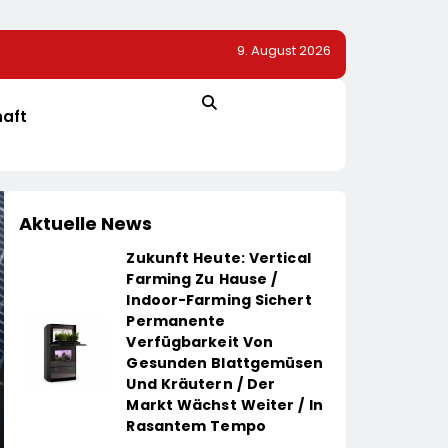
9. August 2026
Ab Sofort Die
Elite Unter Sich: So Vernetzen Sich Deutschlands Top
nt / Mit
Unternehmer Für Die Zukunft
hafter Genuss
haft
Aktuelle News
Zukunft Heute: Vertical
Farming Zu Hause /
Indoor-Farming Sichert
Permanente
Verfügbarkeit Von
Gesunden Blattgemüsen
Und Kräutern / Der
Markt Wächst Weiter / In
Rasantem Tempo