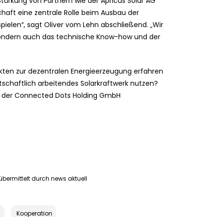
ärkung von Partnern wie der Apricus Solar AG
schaft eine zentrale Rolle beim Ausbau der
pielen“, sagt Oliver vom Lehn abschließend. „Wir
, sondern auch das technische Know-how und der
ekten zur dezentralen Energieerzeugung erfahren
tschaftlich arbeitendes Solarkraftwerk nutzen?
on der Connected Dots Holding GmbH
bermittelt durch news aktuell
n
Kooperation