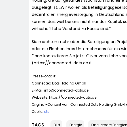
Holding, die auf gesundes Wachstum und eine St
ausgelegt ist. „Wir wollen als Beteiligungsgesell
dezentralen Energieversorgung in Deutschland s
können das, weil bei uns nicht nur das Kapital
wirtschaftliche Verstand zu Hause sind.“
Sie möchten mehr über die Beteiligung an Proj
oder die Flächen Ihres Unternehmens für ein wir
Dann kontaktieren Sie jetzt Oliver vom Lehn v
(https://connected-dots.de)!
Pressekontakt:
Connected Dots Holding GmbH
E-Mail:
info@connected-dots.de
Webseite: https://connected-dots.de
Original-Content von: Connected Dots Holding GmbH, ü
Quelle:
ots
TAGS :
Bild
Energie
Erneuerbare Energie