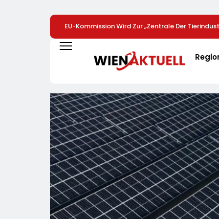
EU-Kommission Wird Zur „Zentrale Der Tierindustr
Tierschutzorganisation Animal Equality Prangert
Brüssel Die Nähe Der EU-Kommission Zur Tierindu
Regio