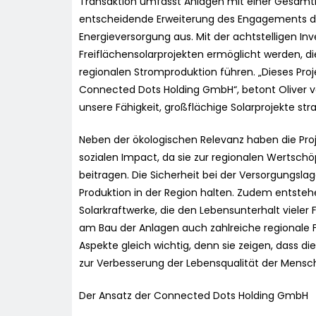
Transaktion umfasst Anlagen mit einer Gesamt
entscheidende Erweiterung des Engagements de
Energieversorgung aus. Mit der achtstelligen Inv
Freiflächensolarprojekten ermöglicht werden, d
regionalen Stromproduktion führen. „Dieses Projek
Connected Dots Holding GmbH“, betont Oliver vo
unsere Fähigkeit, großflächige Solarprojekte st
Neben der ökologischen Relevanz haben die Proj
sozialen Impact, da sie zur regionalen Wertsch
beitragen. Die Sicherheit bei der Versorgungsl
Produktion in der Region halten. Zudem entste
Solarkraftwerke, die den Lebensunterhalt vieler F
am Bau der Anlagen auch zahlreiche regionale Fi
Aspekte gleich wichtig, denn sie zeigen, dass die
zur Verbesserung der Lebensqualität der Mensch
Der Ansatz der Connected Dots Holding GmbH