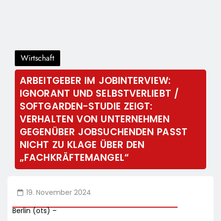
Wirtschaft
ARBEITGEBER IM JOBINTERVIEW:
IGNORANT UND SELBSTVERLIEBT /
SOFTGARDEN-STUDIE ZEIGT:
VERHALTEN VON UNTERNEHMEN
GEGENÜBER JOBSUCHENDEN PASST
NICHT ZU KLAGE ÜBER DEN
„FACHKRÄFTEMANGEL“
19. November 2024
Berlin (ots) –