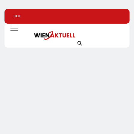
LKH
Automatisierte
Alice Weidel: Rek
Krankenversicherung
Pizzeria: Gustavo
Insolvenzen Sind
Dreifach
Gusto Bringt
Warnsignal –
Ausgezeichnet
Innovationsprojekt
Bundesregierung
„Gustavomat“ An Den
Verschärft Die
Start
Wirtschaftskrise