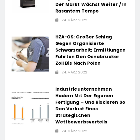
Der Markt Wächst Weiter / In
Rasantem Tempo
24. MÄRZ 2022
HZA-OS: Großer Schlag
Gegen Organisierte
Schwarzarbeit; Ermittlungen
Führten Den Osnabrücker
Zoll Bis Nach Polen
24. MÄRZ 2022
Industrieunternehmen
Hadern Mit Der Eigenen
Fertigung – Und Riskieren So
Den Verlust Eines
Strategischen
Wettbewerbsvorteils
24. MÄRZ 2022