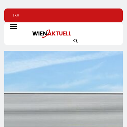
LKH
Automatisierte
Alice Weidel: Rek
Krankenversicherung
Pizzeria: Gustavo
Insolvenzen Sind
Dreifach
Gusto Bringt
Warnsignal –
Ausgezeichnet
Innovationsprojekt
Bundesregierung
„Gustavomat“ An Den
Verschärft Die
Start
Wirtschaftskrise