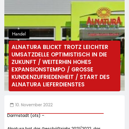
Handel
ALNATURA BLICKT TROTZ LEICHTER
UMSATZDELLE OPTIMISTISCH IN DIE
ZUKUNFT / WEITERHIN HOHES
EXPANSIONSTEMPO / GROSSE K
UNDENZUFRIEDENHEIT / START DES A
LNATURA LIEFERDIENSTES
10. November 2022
Darmstadt (ots) –
Alnatura hat das Geschäftsjahr 2021/2022, das