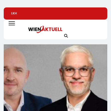
LKH
Automatisierte
Alice Weidel: Rek
Krankenversicherung
Pizzeria: Gustavo
Insolvenzen Sind
Dreifach
Gusto Bringt
Warnsignal –
Ausgezeichnet
Innovationsprojekt
Bundesregierung
„Gustavomat“ An Den
Verschärft Die
Start
Wirtschaftskrise