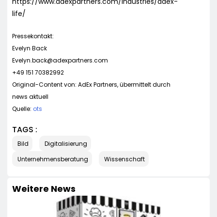
https://www.adexpartners.com/industries/adex-
life/
Pressekontakt:
Evelyn Back
Evelyn.back@adexpartners.com
+49 151 70382992
Original-Content von: AdEx Partners, übermittelt durch
news aktuell
Quelle:
ots
TAGS :
Bild
Digitalisierung
Unternehmensberatung
Wissenschaft
Weitere News