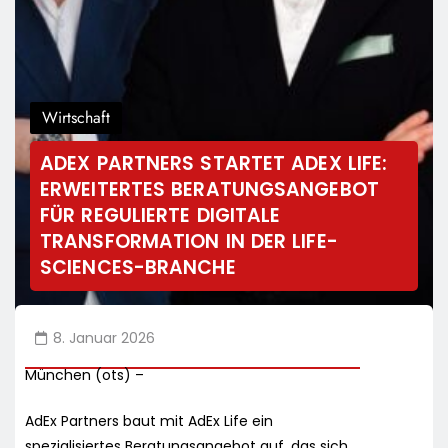
Wirtschaft
ADEX PARTNERS STARTET ADEX LIFE:
ERWEITERTES BERATUNGSANGEBOT
FÜR REGULIERTE DIGITALE
TRANSFORMATION IN DER LIFE-
SCIENCES-BRANCHE
8. Januar 2026
München (ots) –
AdEx Partners baut mit AdEx Life ein
spezialisiertes Beratungsangebot auf, das sich