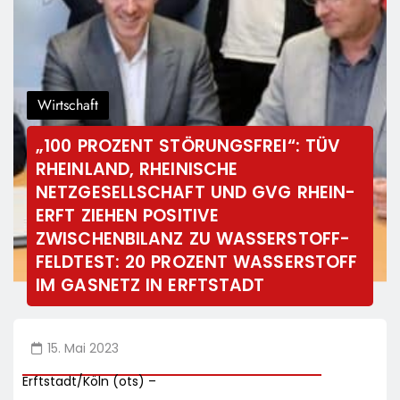
Wirtschaft
„100 PROZENT STÖRUNGSFREI“: TÜV
RHEINLAND, RHEINISCHE
NETZGESELLSCHAFT UND GVG RHEIN-
ERFT ZIEHEN POSITIVE
ZWISCHENBILANZ ZU WASSERSTOFF-
FELDTEST: 20 PROZENT WASSERSTOFF
IM GASNETZ IN ERFTSTADT
15. Mai 2023
Erftstadt/Köln (ots) –