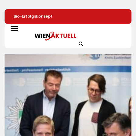
Bio-Erfolgskonzept
72 % Der Deutschen
40 Jahre Nach
Wächst Weiter:
Wollen Mit
Chornobyl:
Eröffnung Der 200.
Smartphone-App Die
Greenpeace-Akti
NATURKIND-Welt Bei
Heizung Überwachen
Protestieren Für
EDEKA
Unterstützung Be
Wiederaufbau De
Zerstörten
Schutzhülle /
Greenpeace-Rep
Dokumentiert Fo
Des Russischen
Drohnenangriffs