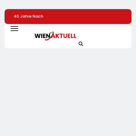
40 Jahre Nach
Heißer Saisonauftakt
Streikaufrufe Zei
Chornobyl:
Im All-Black-Design:
An CineStar-
Greenpeace-Aktive
Der Napoleon Rogue
Standorten Nur
Protestieren Für
PRO-S 525 In Der
Geringe Auswirk
Unterstützung Bei
Exklusiven Grillfürst-
Auf Den Kinobetr
Wiederaufbau Der
Edition
Zerstörten
Schutzhülle /
Greenpeace-Report
Dokumentiert Folgen
Des Russischen
Drohnenangriffs