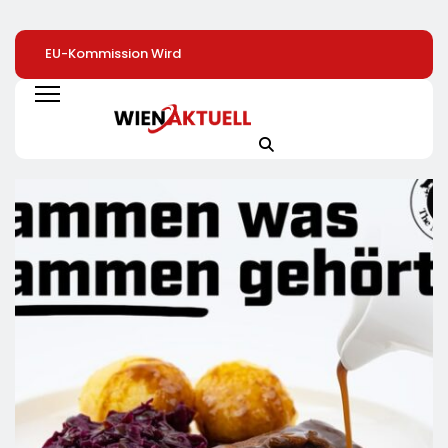
EU-Kommission Wird
Zweite Große
Schluss Mit Der
Zur „Zentrale Der
Preissenkung Im April:
Strompreis-Falle:
Tierindustrie“ /
NORMA Senkt Ab
Energielösungen
Tierschutzorganisation
Sofort Die Preise Auf
Deutschland Zeig
Animal Equality
Schokolade Und Käse
Wie Hausbesitzer
Prangert Mit
Um Bis Zu 16 Prozent /
Jetzt Zu Eigenen
Projektion In Brüssel
Mit LECKERROM,
Energieversorger
Die Nähe Der EU-
CREMISEE, EXCELSIOR
Werden Und Dabe
Kommission Zur
Süßer Und Herzhafter
Sogar Geld Verd
Tierindustrie An
Genuss