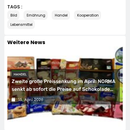
TAGS :
Bild
Ernährung
Handel
Kooperation
Lebensmittel
Weitere News
HANDEL
Zweite große Preissenkung im April: NORMA
senkt ab sofort die Preise auf Schokolade
und Käse um bis zu 16 Prozent / Mit
15. April 2026
LECKERROM, CREMISEE, EXCELSIOR süßer
und herzhafter Genuss