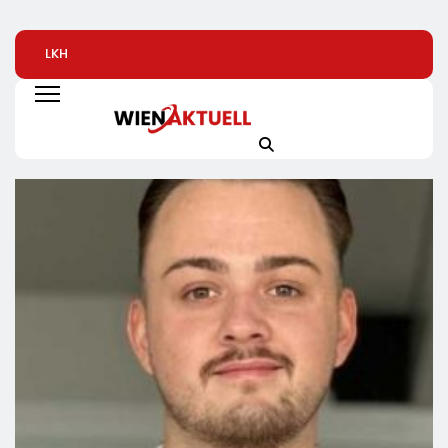
LKH
Automatisierte
Alice Weidel: Rek
Krankenversicherung
Pizzeria: Gustavo
Insolvenzen Sind
Dreifach
Gusto Bringt
Warnsignal –
Ausgezeichnet
Innovationsprojekt
Bundesregierung
„Gustavomat“ An Den
Verschärft Die
Start
Wirtschaftskrise