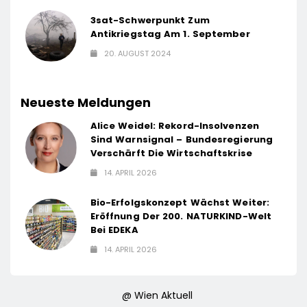
3sat-Schwerpunkt Zum
Antikriegstag Am 1. September
20. AUGUST 2024
Neueste Meldungen
Alice Weidel: Rekord-Insolvenzen
Sind Warnsignal – Bundesregierung
Verschärft Die Wirtschaftskrise
14. APRIL 2026
Bio-Erfolgskonzept Wächst Weiter:
Eröffnung Der 200. NATURKIND-Welt
Bei EDEKA
14. APRIL 2026
@ Wien Aktuell