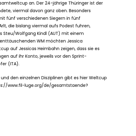
esamtweltcup an. Der 24-jährige Thüringer ist der
andete, viermal davon ganz oben. Besonders
it fünf verschiedenen Siegern in fünf
, die bislang viermal aufs Podest fuhren,
s Steu/Wolfgang Kindl (AUT) mit einem
er enttäuschenden WM möchten Jessica
up auf Jessicas Heimbahn zeigen, dass sie es
gen auf ihr Konto, jeweils vor den Sprint-
er (ITA).
nd den einzelnen Disziplinen gibt es hier Weltcup
ps://www.fil-luge.org/de/gesamtstaende?