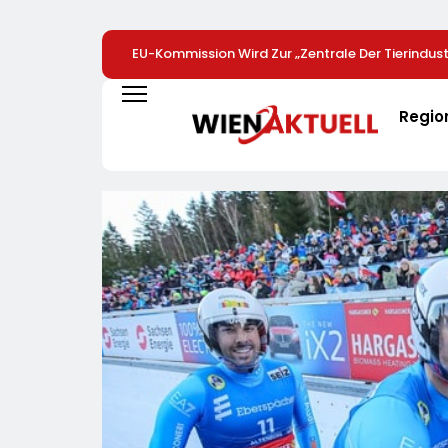
EU-Kommission Wird Zur „Zentrale Der Tierindustr
Tierschutzorganisation Animal Equality Prangert
Brüssel Die Nähe Der EU-Kommission Zur Tierindu
Regio