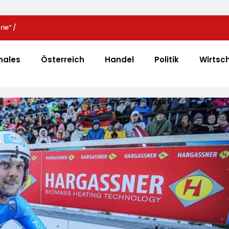
ie“ /
Zweite Große Preissenkung Im April: NORMA Senkt 
 Mit Projektion In
Preise Auf Schokolade Und Käse Um Bis Zu 16 Proze
strie An
LECKERROM, CREMISEE, EXCELSIOR Süßer Und Herz
nales
Österreich
Handel
Politik
Wirtsc