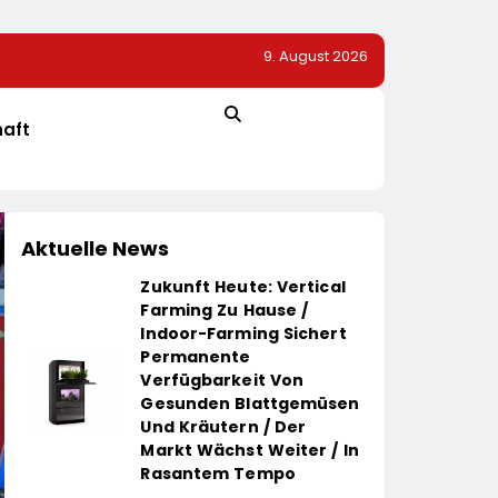
9. August 2026
Ab Sofort Die
Elite Unter Sich: So Vernetzen Sich Deutschlands Top
nt / Mit
Unternehmer Für Die Zukunft
hafter Genuss
haft
Aktuelle News
Zukunft Heute: Vertical
Farming Zu Hause /
Indoor-Farming Sichert
Permanente
Verfügbarkeit Von
Gesunden Blattgemüsen
Und Kräutern / Der
Markt Wächst Weiter / In
Rasantem Tempo