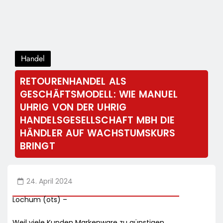
Handel
RETOURENHANDEL ALS
GESCHÄFTSMODELL: WIE MANUEL
UHRIG VON DER UHRIG
HANDELSGESELLSCHAFT MBH DIE
HÄNDLER AUF WACHSTUMSKURS
BRINGT
24. April 2024
Lochum (ots) –
Weil viele Kunden Markenware zu günstigen