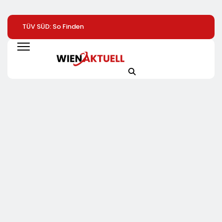
TÜV SÜD: So Finden
Vom Dönerstand Zum
Help Zur Sudan-
Verbraucher Das
Globalerfolg: Was
Geberkonferenz:
Passende
Franchisenehmer Von
„Größte Humanit
Laserentfernungsmessgerät
Mangal Lernen
Krise Der Welt We
Können
Sich Aus“