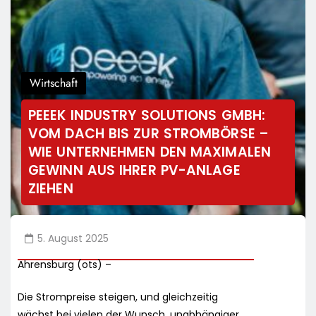
Wirtschaft
PEEEK INDUSTRY SOLUTIONS GMBH:
VOM DACH BIS ZUR STROMBÖRSE –
WIE UNTERNEHMEN DEN MAXIMALEN
GEWINN AUS IHRER PV-ANLAGE
ZIEHEN
5. August 2025
Ahrensburg (ots) –
Die Strompreise steigen, und gleichzeitig
wächst bei vielen der Wunsch, unabhängiger