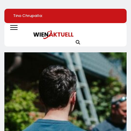
Tino Chrupalla:
Konstituierung Des
Saubere Sache:
Steuern Auf Strom
Innovationsrats Für
Tineco FLOOR ON
Und Energie Senken
Deutschland
Artist Premium Be
MediaMarkt Jetzt
459 Euro Sichern