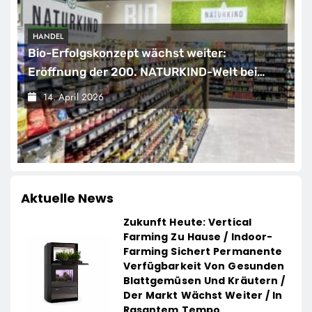
HANDEL
Bio-Erfolgskonzept wächst weiter:
Eröffnung der 200. NATURKIND-Welt bei
EDEKA
14. April 2026
Aktuelle News
Zukunft Heute: Vertical
Farming Zu Hause / Indoor-
Farming Sichert Permanente
Verfügbarkeit Von Gesunden
Blattgemüsen Und Kräutern /
Der Markt Wächst Weiter / In
Rasantem Tempo