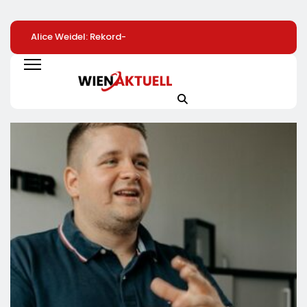
Alice Weidel: Rekord-
Bio-Erfolgskonzept
Hektische
Insolvenzen Sind
Wächst Weiter:
Vorgesetzte Sind
Warnsignal –
Eröffnung Der 200.
Gefährlich
Bundesregierung
NATURKIND-Welt Bei
Verschärft Die
EDEKA
Wirtschaftskrise