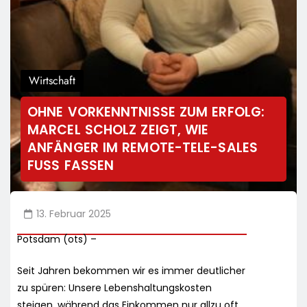
Wirtschaft
OHNE VORKENNTNISSE ZUM ERFOLG:
MARCEL SCHOLZ ZEIGT, WIE
ANFÄNGER IM REMOTE-TELE-SALES
FUSS FASSEN
13. Februar 2025
Potsdam (ots) –
Seit Jahren bekommen wir es immer deutlicher
zu spüren: Unsere Lebenshaltungskosten
steigen, während das Einkommen nur allzu oft