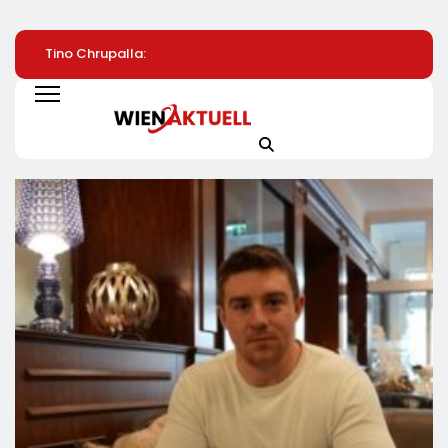
Tino Chrupalla:
Konstituierung Des
Saubere Sache:
Steuern Auf Strom
Innovationsrats Für
Tineco FLOOR ON
Und Energie Senken
Deutschland
Artist Premium Be
MediaMarkt Jetzt
459 Euro Sichern