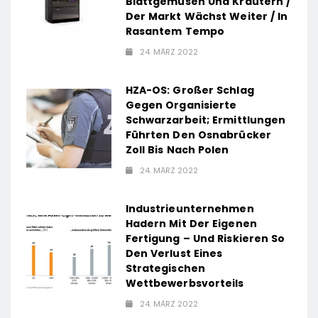
Blattgemüsen Und Kräutern /
Schlüsselrolle
Der Markt Wächst Weiter / In
krise
für
Rasantem Tempo
Marktposition,
24. MÄRZ 2022
Partnerschaften
und
HZA-OS: Großer Schlag
Weiterentwicklung
Gegen Organisierte
des
Schwarzarbeit; Ermittlungen
Führten Den Osnabrücker
Stellenportals
Zoll Bis Nach Polen
im Jobiqo-
24. MÄRZ 2022
Netzwerk
Industrieunternehmen
Hadern Mit Der Eigenen
Fertigung – Und Riskieren So
Den Verlust Eines
Strategischen
Wettbewerbsvorteils
24. MÄRZ 2022