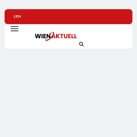
LKH
Alice Weidel: Rekord-
Bio-Erfolgskonze
Krankenversicherung
Insolvenzen Sind
Wächst Weiter:
Dreifach
Warnsignal –
Eröffnung Der 20
Ausgezeichnet
Bundesregierung
NATURKIND-Welt 
Verschärft Die
EDEKA
Wirtschaftskrise