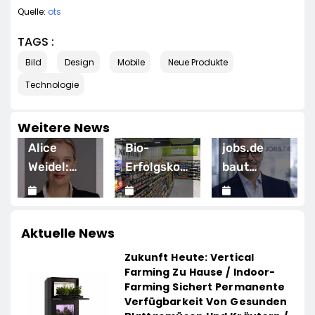
Quelle:
ots
TAGS :
Bild
Design
Mobile
Neue Produkte
Technologie
Weitere News
HANDEL
WIRTSCHAFT
WIRTSCHAFT
Bio-
jobs.de
Hektische
Erfolgskonzept
baut
Vorgesetzte
wächst
Führungs-
sind
n
weiter:
14. April 2026
und
14. April 2026
gefährlich
14. April 2026
Eröffnung
Wachstumskompetenz
Aktuelle News
der 200.
aus /
Zukunft Heute: Vertical
NATURKIND-
Wolfgang
Farming Zu Hause / Indoor-
erung
Welt bei
Weber
Farming Sichert Permanente
EDEKA
übernimmt
Verfügbarkeit Von Gesunden