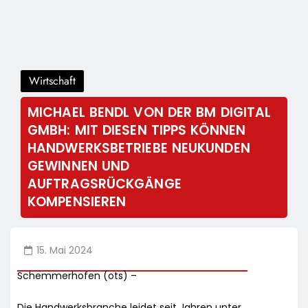
Wirtschaft
MICHAEL BENDL VON DER BM DIGITAL
GMBH: MIT DIESEN TIPPS KÖNNEN
HANDWERKSBETRIEBE NEUKUNDEN
GEWINNEN UND
AUFTRAGSRÜCKGÄNGE
KOMPENSIEREN
15. Mai 2024
Schemmerhofen (ots) –
Die Handwerksbranche leidet seit Jahren unter