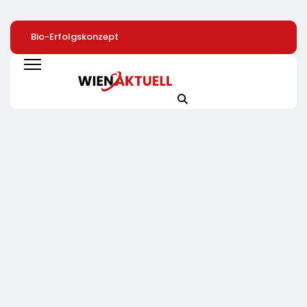
Bio-Erfolgskonzept
72 % Der Deutschen
40 Jahre Nach
Wächst Weiter:
Wollen Mit
Chornobyl:
Eröffnung Der 200.
Smartphone-App Die
Greenpeace-Akti
NATURKIND-Welt Bei
Heizung Überwachen
Protestieren Für
EDEKA
Unterstützung Be
Wiederaufbau De
Zerstörten
Schutzhülle /
Greenpeace-Rep
Dokumentiert Fo
Des Russischen
Drohnenangriffs