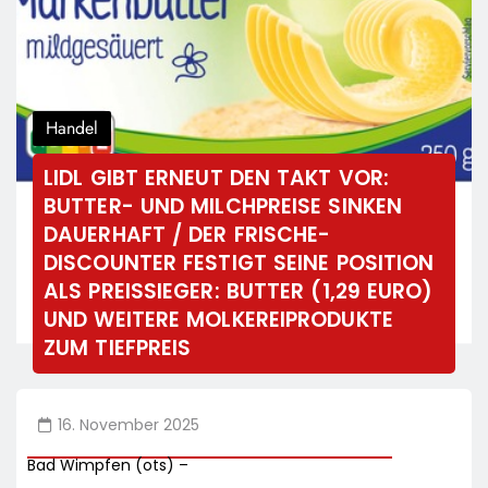
Handel
LIDL GIBT ERNEUT DEN TAKT VOR:
BUTTER- UND MILCHPREISE SINKEN
DAUERHAFT / DER FRISCHE-
DISCOUNTER FESTIGT SEINE POSITION
ALS PREISSIEGER: BUTTER (1,29 EURO)
UND WEITERE MOLKEREIPRODUKTE
ZUM TIEFPREIS
16. November 2025
Bad Wimpfen (ots) –