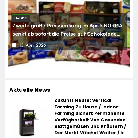
HANDEL
Zweite große Preissenkung im April: NORMA
senkt ab sofort die Preise auf Schokolade
und Käse um bis zu 16 Prozent / Mit
15. April 2026
LECKERROM, CREMISEE, EXCELSIOR süßer
und herzhafter Genuss
Aktuelle News
Zukunft Heute: Vertical
Farming Zu Hause / Indoor-
Farming Sichert Permanente
Verfügbarkeit Von Gesunden
Blattgemüsen Und Kräutern /
Der Markt Wächst Weiter / In