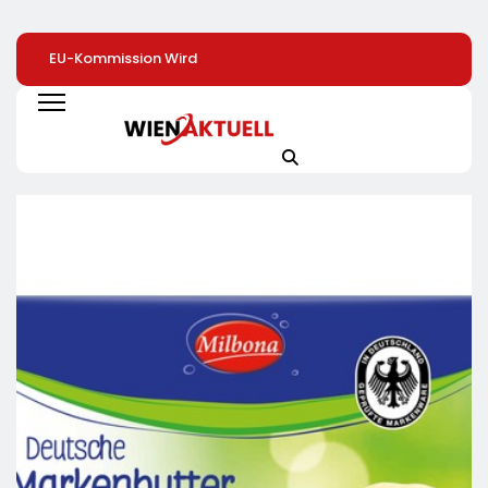
EU-Kommission Wird
Zweite Große
Schluss Mit Der
Zur „Zentrale Der
Preissenkung Im April:
Strompreis-Falle:
Tierindustrie“ /
NORMA Senkt Ab
Energielösungen
Tierschutzorganisation
Sofort Die Preise Auf
Deutschland Zeig
Animal Equality
Schokolade Und Käse
Wie Hausbesitzer
Prangert Mit
Um Bis Zu 16 Prozent /
Jetzt Zu Eigenen
Projektion In Brüssel
Mit LECKERROM,
Energieversorger
Die Nähe Der EU-
CREMISEE, EXCELSIOR
Werden Und Dabe
Kommission Zur
Süßer Und Herzhafter
Sogar Geld Verd
Tierindustrie An
Genuss