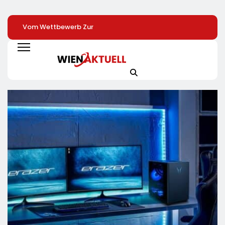
Vom Wettbewerb Zur
Lidl Senkt Erneut Als
Batteriespeicher 
Kooperation:
Erster Den Butterpreis
Investmentklasse
Interreg-Projekt
/ Der
Marc Hegemann 
Business Twin Sorgt
Lebensmitteleinzelhändler
Mark Breit Von
Für Wirtschaftliche
Gibt Sinkende
PVMarktplatz
Zusammenarbeit
Rohstoffpreise
Verraten, Warum
Konsequent An Die
Smarte Anleger J
Kunden Weiter
Auf Standalone-
Speicher Setzen