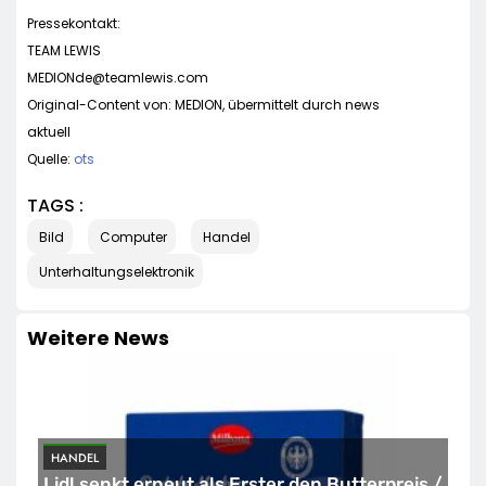
Pressekontakt:
TEAM LEWIS
MEDIONde@teamlewis.com
Original-Content von: MEDION, übermittelt durch news
aktuell
Quelle:
ots
TAGS :
Bild
Computer
Handel
Unterhaltungselektronik
Weitere News
HANDEL
Lidl senkt erneut als Erster den Butterpreis /