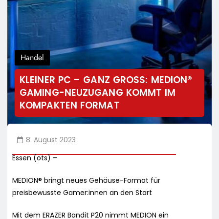
Handel
KLEINER PC – GANZ GROSS: MEDION® G
AMING-NEUZUGANG KOMMT IM K
OMPAKTEN FORMAT
8. August 2023
Essen (ots) –
MEDION® bringt neues Gehäuse-Format für
preisbewusste Gamer:innen an den Start
Mit dem ERAZER Bandit P20 nimmt MEDION ein