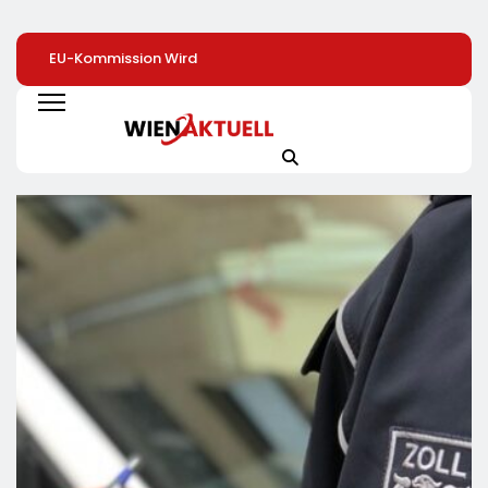
EU-Kommission Wird
Elite Unter Sich: So
Mehr Genuss Zu
Zur „Zentrale Der
Vernetzen Sich
Kleinen Preis: Lidl
Tierindustrie“ /
Deutschlands Top-
Senkt Dauerhaft 
Tierschutzorganisation
Unternehmer Für Die
Preise Für Schok
Animal Equality
Zukunft
/ 26
Prangert Mit
Schokoladenartik
Projektion In Brüssel
Jetzt Bis Zu 13
Die Nähe Der EU-
Prozent Günstige
Kommission Zur
Tierindustrie An