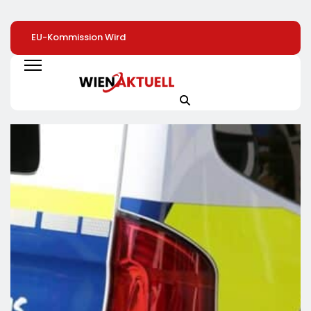
EU-Kommission Wird
Elite Unter Sich: So
Mehr Genuss Zu
Zur „Zentrale Der
Vernetzen Sich
Kleinen Preis: Lidl
Tierindustrie“ /
Deutschlands Top-
Senkt Dauerhaft 
Tierschutzorganisation
Unternehmer Für Die
Preise Für Schok
Animal Equality
Zukunft
/ 26
Prangert Mit
Schokoladenartik
Projektion In Brüssel
Jetzt Bis Zu 13
Die Nähe Der EU-
Prozent Günstige
Kommission Zur
Tierindustrie An