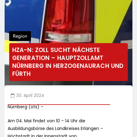
Region
HZA-N: ZOLL SUCHT NÄCHSTE
GENERATION – HAUPTZOLLAMT
NÜRNBERG IN HERZOGENAURACH UND
FÜRTH
30. April 2024
Nürnberg (ots) –
Am 04. Mai findet von 10 – 14 Uhr die
Ausbildungsbörse des Landkreises Erlangen –
Höchstadt in der Innenstadt von