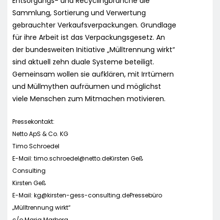
Entsorgungs- und Recyclingbranche die
Sammlung, Sortierung und Verwertung
gebrauchter Verkaufsverpackungen. Grundlage
für ihre Arbeit ist das Verpackungsgesetz. An
der bundesweiten Initiative „Mülltrennung wirkt“
sind aktuell zehn duale Systeme beteiligt.
Gemeinsam wollen sie aufklären, mit Irrtümern
und Müllmythen aufräumen und möglichst
viele Menschen zum Mitmachen motivieren.
Pressekontakt:
Netto ApS & Co. KG
Timo Schroedel
E-Mail:
timo.schroedel@netto.deKirsten
Geß
Consulting
Kirsten Geß
E-Mail:
kg@kirsten-gess-consulting.dePresseb
üro
„Mülltrennung wirkt“
c/o Maria Marberg