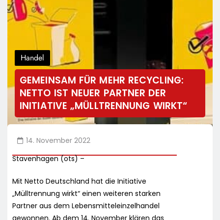
Handel
GEMEINSAM FÜR MEHR RECYCLING:
NETTO IST NEUER PARTNER DER
INITIATIVE „MÜLLTRENNUNG WIRKT“
14. November 2022
Stavenhagen (ots) –
Mit Netto Deutschland hat die Initiative
„Mülltrennung wirkt“ einen weiteren starken
Partner aus dem Lebensmitteleinzelhandel
gewonnen. Ab dem 14. November klären das