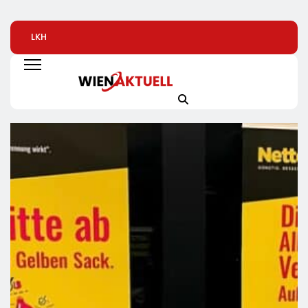
LKH
Automatisierte
Alice Weidel: Rek
Krankenversicherung
Pizzeria: Gustavo
Insolvenzen Sind
Dreifach
Gusto Bringt
Warnsignal –
Ausgezeichnet
Innovationsprojekt
Bundesregierung
„Gustavomat“ An Den
Verschärft Die
Start
Wirtschaftskrise