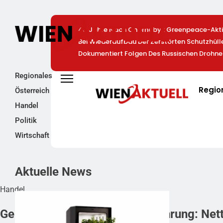
40 Jahre Nach Chornobyl: Greenpeace-Aktiv
Bei Wiederaufbau Der Zerstörten Schutzhül
Dokumentiert Folgen Des Russischen Drohne
Regionales
Regio
Österreich
Handel
Politik
Wirtschaft
Aktuelle News
Handel
Gemeinsam für bewusste Ernährung: Netto 