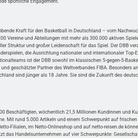
nde sportliche Engagement.
eibende Kraft für den Basketball in Deutschland – vom Nachwuch
 Vereine und Abteilungen mit mehr als 300.000 aktiven Spieleri
ller Struktur und großer Leidenschaft für das Spiel. Der DBB ve
rspielen, die Ausrichtung nationaler und internationaler Top-E
ationalteams ist der DBB sowohl im klassischen 5-gegen-5-Baske
icher und geschätzter Partner des Weltverbandes FIBA. Besonder
schland sind jünger als 18 Jahre. Sie sind die Zukunft des deuts
.500 Beschäftigten, wöchentlich 21,5 Millionen Kundinnen und 
. Mit rund 5.000 Artikeln und einem Schwerpunkt auf frischen 
 Netto-Filialen, im Netto-Onlineshop und auf netto-reisen.de k
tzt das Handelsunternehmen auf vier Schwerpunkte: Gesellscha