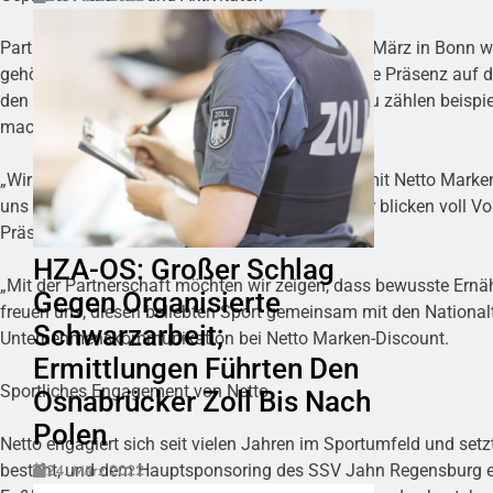
Partnerschafts-Auftakt beim Länderspiel: Am 1. März in Bonn w
gehörten unter anderem Ticketverlosungen sowie Präsenz auf 
den digitalen Kanälen sowie in den Filialen. Dazu zählen beisp
machen.
„Wir freuen uns sehr über die Zusammenarbeit mit Netto Marken
uns an vielen Stellen stark unterstützen wird. Wir blicken voll
Präsident Ingo Weiss.
HZA-OS: Großer Schlag
„Mit der Partnerschaft möchten wir zeigen, dass bewusste Ernähr
Gegen Organisierte
freuen uns, diesen beliebten Sport gemeinsam mit den National
Schwarzarbeit;
Unternehmenskommunikation bei Netto Marken-Discount.
Ermittlungen Führten Den
Sportliches Engagement von Netto
Osnabrücker Zoll Bis Nach
Polen
Netto engagiert sich seit vielen Jahren im Sportumfeld und se
24. März 2022
besteht, und dem Hauptsponsoring des SSV Jahn Regensburg er