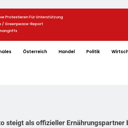
e Protestieren Für Unterstützung
Heißer Saisonauftakt Im All-Blac
le / Greenpeace-Report
Der Exklusiven Grillfürst-Edition
nangriffs
nales
Österreich
Handel
Politik
Wirtsc
steigt als offizieller Ernährungspartner 