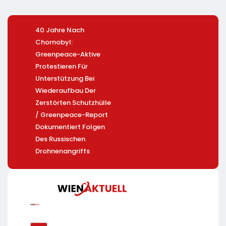
40 Jahre Nach
Heißer Saisonauftakt
Mandy Sc
Chornobyl:
Im All-Black-Design:
Wird CCO
Greenpeace-Aktive
Der Napoleon Rogue
LichtBlick
Protestieren Für
PRO-S 525 In Der
Unterstützung Bei
Exklusiven Grillfürst-
Wiederaufbau Der
Edition
Zerstörten Schutzhülle
/ Greenpeace-Report
Dokumentiert Folgen
Des Russischen
Drohnenangriffs