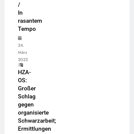
/
In
rasantem
Tempo
24.
März
2022
HZA-
OS:
Großer
Schlag
gegen
organisierte
Schwarzarbeit;
Ermittlungen