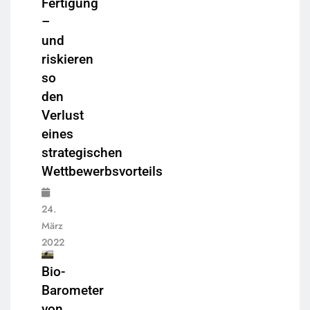
Fertigung
–
und
riskieren
so
den
Verlust
eines
strategischen
Wettbewerbsvorteils
24.
März
2022
Bio-
Barometer
von