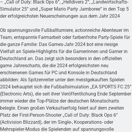
– „Call of Duty: Black Ops 6“, „Helldivers 2“, „Landwirtschafts-
Simulator 25“ und „Super Mario Party Jamboree“ in den Top 5
der erfolgreichsten Neuerscheinungen aus dem Jahr 2024
Ob spannungsvolle Fußballturniere, actionreiche Abenteuer im
Team, entspannte Farmarbeit oder farbenfrohe Party-Spiele für
die ganze Familie: Das Games-Jahr 2024 bot eine riesige
Vielfalt an Spiele-Highlights für die Gamerinnen und Gamer in
Deutschland an. Das zeigt sich besonders in den offiziellen
game Jahrescharts, die die 2024 erfolgreichsten neu
erschienenen Games für PC und Konsole in Deutschland
abbilden: Als Spitzenreiter unter den meistgekauften Spielen
2024 behauptet sich die Fußballsimulation „EA SPORTS FC 25“
(Electronic Arts), die seit ihrer Veröffentlichung Ende September
immer wieder die Top-Plätze der deutschen Monatscharts
belegte. Einen großen Verkaufserfolg feiert auf dem zweiten
Platz der First-Person-Shooter „Call of Duty: Black Ops 6“
(Activision Blizzard), der im Single-, Kooperations- oder
Mehrspieler-Modus die Spielenden auf spannungsvolle