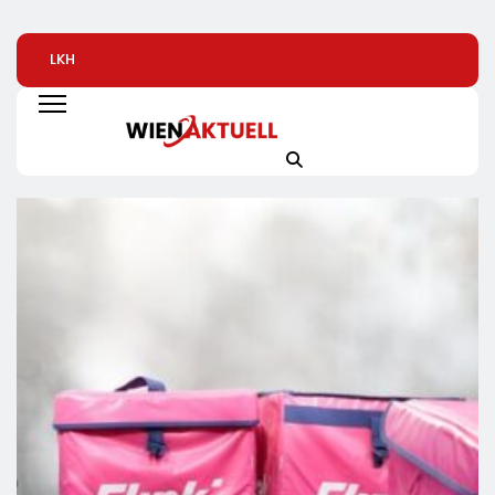
LKH
Alice Weidel: Rekord-
Bio-Erfolgskonze
Krankenversicherung
Insolvenzen Sind
Wächst Weiter:
Dreifach
Warnsignal –
Eröffnung Der 20
Ausgezeichnet
Bundesregierung
NATURKIND-Welt 
Verschärft Die
EDEKA
Wirtschaftskrise