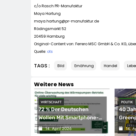
c/o Rasch PR-Manufaktur
Maya Hartung
maya.hartung@pr-manufaktur.de
Rödingsmarkt 52
20459 Hamburg
Original-Content von: Ferrero MSC GmbH & Co. KG, über
Quelle:
ots
TAGS :
Bild
Ernährung
Handel
Lebe
Weitere News
WIRTSCHAFT
POLITIK
ept
72 % Der Deutschen
40 Jah
Eröffnung
Wollen Mit Smartphone-
Green
KIND-Welt
App Die Heizung
Protes
14. April 2026
14. A
Überwachen
Unters