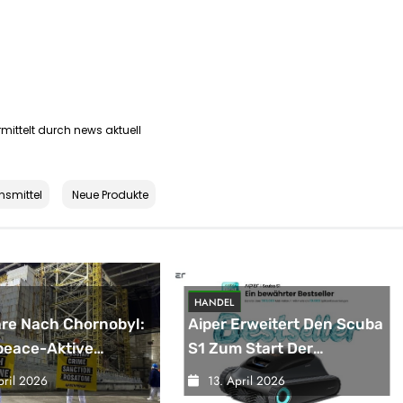
mittelt durch news aktuell
nsmittel
Neue Produkte
HANDEL
re Nach Chornobyl:
Aiper Erweitert Den Scuba
peace-Aktive
S1 Zum Start Der
tieren Für
Poolsaison Um Neue
pril 2026
13. April 2026
tützung Bei
Funktionen / Das