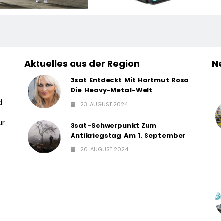
aufbau Der
Bewährte Modell Wird
rten Schutzhülle /
Noch Effizienter Und
peace-Report
Komfortabler In Der
ntiert Folgen Des
Nutzung
Aktuelles aus der Region
N
schen
nangriffs
3sat Entdeckt Mit Hartmut Rosa
Die Heavy-Metal-Welt
r
d
23. AUGUST 2024
ur
3sat-Schwerpunkt Zum
Antikriegstag Am 1. September
20. AUGUST 2024