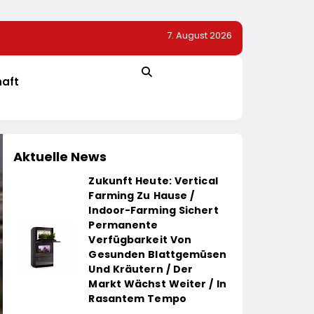
7. August 2026
ie Heizung
40 Jahre Nach Chornobyl: Greenpeace-Aktive Protes
Unterstützung Bei Wiederaufbau Der Zerstörten Schu
Greenpeace-Report Dokumentiert Folgen Des Russis
haft
Drohnenangriffs
Aktuelle News
Zukunft Heute: Vertical
Farming Zu Hause /
Indoor-Farming Sichert
Permanente
Verfügbarkeit Von
Gesunden Blattgemüsen
Und Kräutern / Der
Markt Wächst Weiter / In
Rasantem Tempo