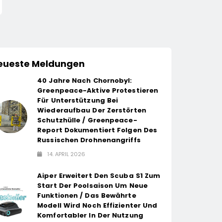
Grillfürst-Edition
eueste Meldungen
40 Jahre Nach Chornobyl:
Greenpeace-Aktive Protestieren
Für Unterstützung Bei
Wiederaufbau Der Zerstörten
Schutzhülle / Greenpeace-
Report Dokumentiert Folgen Des
Russischen Drohnenangriffs
14. APRIL 2026
Aiper Erweitert Den Scuba S1 Zum
Start Der Poolsaison Um Neue
Funktionen / Das Bewährte
Modell Wird Noch Effizienter Und
Komfortabler In Der Nutzung