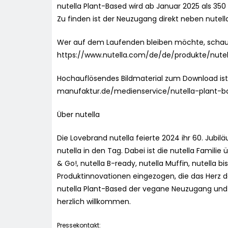
nutella Plant-Based wird ab Januar 2025 als 350
Zu finden ist der Neuzugang direkt neben nutella
Wer auf dem Laufenden bleiben möchte, schaut
https://www.nutella.com/de/de/produkte/nutell
Hochauflösendes Bildmaterial zum Download ist h
manufaktur.de/medienservice/nutella-plant-b
Über nutella
Die Lovebrand nutella feierte 2024 ihr 60. Jubi
nutella in den Tag. Dabei ist die nutella Famili
& Go!, nutella B-ready, nutella Muffin, nutella bi
Produktinnovationen eingezogen, die das Herz de
nutella Plant-Based der vegane Neuzugang und he
herzlich willkommen.
Pressekontakt: