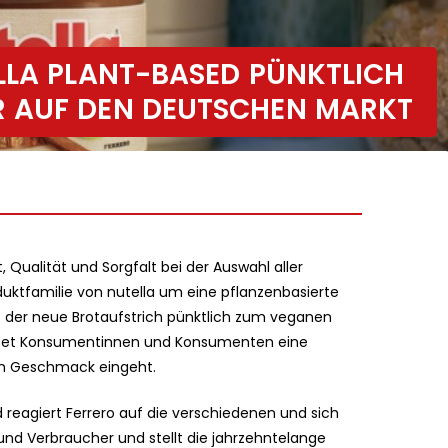
LLA PLANT-BASED PÜNKTLICH
 AUF DEN DEUTSCHEN MARKT
, Qualität und Sorgfalt bei der Auswahl aller
oduktfamilie von nutella um eine pflanzenbasierte
st der neue Brotaufstrich pünktlich zum veganen
etet Konsumentinnen und Konsumenten eine
im Geschmack eingeht.
 reagiert Ferrero auf die verschiedenen und sich
nd Verbraucher und stellt die jahrzehntelange