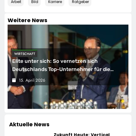
Arbeit
Bild
Karriere
Ratgeber
Weitere News
HANDEL
Mehr Genuss zum kleinen Preis: Lidl senkt
dauerhaft die Preise für Schokolade / 26
Schokoladenartikel jetzt bis zu 13 Prozent
15. April 2026
günstiger
Aktuelle News
Zukunft Heute: Vertical