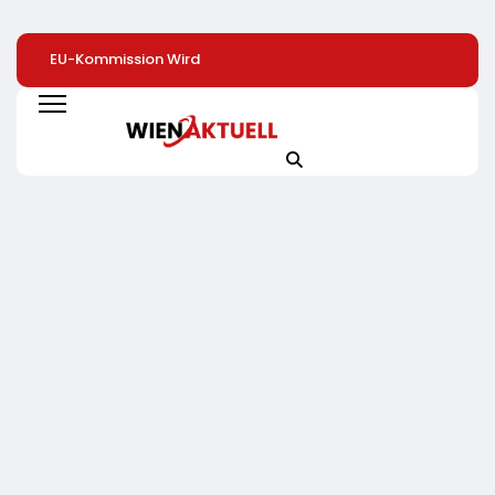
EU-Kommission Wird
Elite Unter Sich: So
Mehr Genuss Zu
Zur „Zentrale Der
Vernetzen Sich
Kleinen Preis: Lidl
Tierindustrie“ /
Deutschlands Top-
Senkt Dauerhaft 
Tierschutzorganisation
Unternehmer Für Die
Preise Für Schok
Animal Equality
Zukunft
/ 26
Prangert Mit
Schokoladenartik
Projektion In Brüssel
Jetzt Bis Zu 13
Die Nähe Der EU-
Prozent Günstige
Kommission Zur
Tierindustrie An