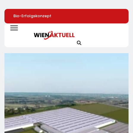
Bio-Erfolgskonzept
72 % Der Deutschen
40 Jahre Nach
Wächst Weiter:
Wollen Mit
Chornobyl:
Eröffnung Der 200.
Smartphone-App Die
Greenpeace-Akti
NATURKIND-Welt Bei
Heizung Überwachen
Protestieren Für
EDEKA
Unterstützung Be
Wiederaufbau De
Zerstörten
Schutzhülle /
Greenpeace-Rep
Dokumentiert Fo
Des Russischen
Drohnenangriffs