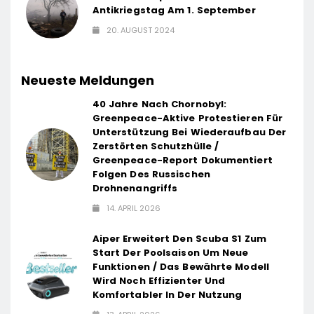
Antikriegstag Am 1. September
20. AUGUST 2024
Neueste Meldungen
40 Jahre Nach Chornobyl:
Greenpeace-Aktive Protestieren Für
Unterstützung Bei Wiederaufbau Der
Zerstörten Schutzhülle /
Greenpeace-Report Dokumentiert
Folgen Des Russischen
Drohnenangriffs
14. APRIL 2026
Aiper Erweitert Den Scuba S1 Zum
Start Der Poolsaison Um Neue
Funktionen / Das Bewährte Modell
Wird Noch Effizienter Und
Komfortabler In Der Nutzung