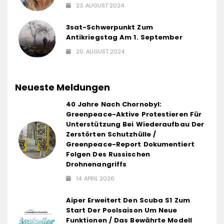
23. AUGUST 2024
3sat-Schwerpunkt Zum
Antikriegstag Am 1. September
20. AUGUST 2024
Neueste Meldungen
40 Jahre Nach Chornobyl:
Greenpeace-Aktive Protestieren Für
Unterstützung Bei Wiederaufbau Der
Zerstörten Schutzhülle /
Greenpeace-Report Dokumentiert
Folgen Des Russischen
Drohnenangriffs
14. APRIL 2026
Aiper Erweitert Den Scuba S1 Zum
Start Der Poolsaison Um Neue
Funktionen / Das Bewährte Modell