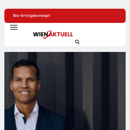
Bio-Erfolgskonzept
72 % Der Deutschen
40 Jahre Nach
Wächst Weiter:
Wollen Mit
Chornobyl:
Eröffnung Der 200.
Smartphone-App Die
Greenpeace-Akti
NATURKIND-Welt Bei
Heizung Überwachen
Protestieren Für
EDEKA
Unterstützung Be
Wiederaufbau De
Zerstörten
Schutzhülle /
Greenpeace-Rep
Dokumentiert Fo
Des Russischen
Drohnenangriffs