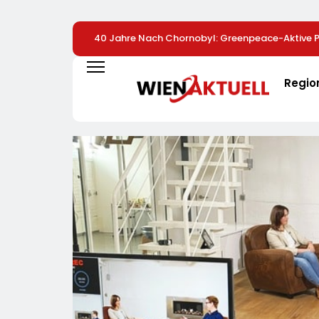
40 Jahre Nach Chornobyl: Greenpeace-Aktive Pr
Unterstützung Bei Wiederaufbau Der Zerstörten 
Greenpeace-Report Dokumentiert Folgen Des R
Regio
Drohnenangriffs