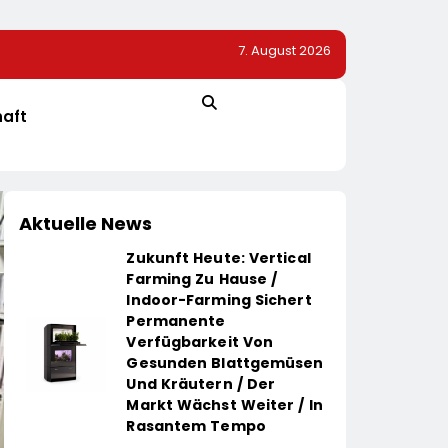
7. August 2026
apoleon Rogue
Streikaufrufe Zeigen An CineStar-Standorten Nur Ge
Auswirkung Auf Den Kinobetrieb
haft
Aktuelle News
Zukunft Heute: Vertical
Farming Zu Hause /
Indoor-Farming Sichert
Permanente
Verfügbarkeit Von
Gesunden Blattgemüsen
Und Kräutern / Der
Markt Wächst Weiter / In
Rasantem Tempo