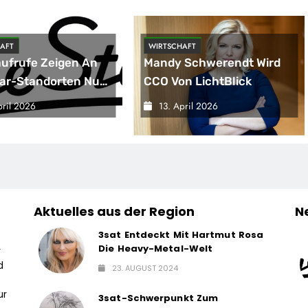
AFT
WIRTSCHAFT
aufrufe Zeigen An
Mandy Schwerendt Wird
ar-Standorten Nur
CCO Von LichtBlick
e Auswirkung Auf
pril 2026
13. April 2026
nobetrieb
Aktuelles aus der Region
N
3sat Entdeckt Mit Hartmut Rosa
Die Heavy-Metal-Welt
r
d
23. AUGUST 2024
ur
3sat-Schwerpunkt Zum