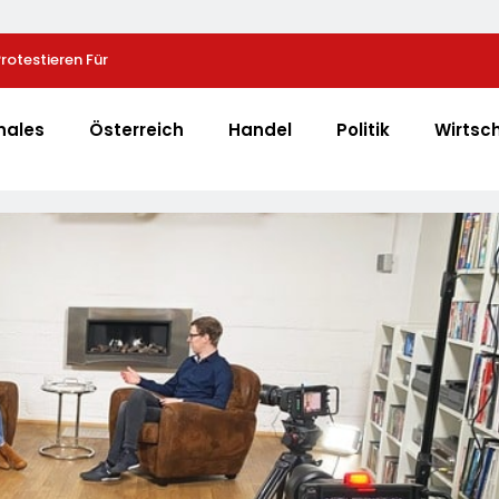
otestieren Für
Heißer Saisonauftakt Im All-Black-Design: Der N
Schutzhülle /
PRO-S 525 In Der Exklusiven Grillfürst-Edition
ussischen
nales
Österreich
Handel
Politik
Wirtsc