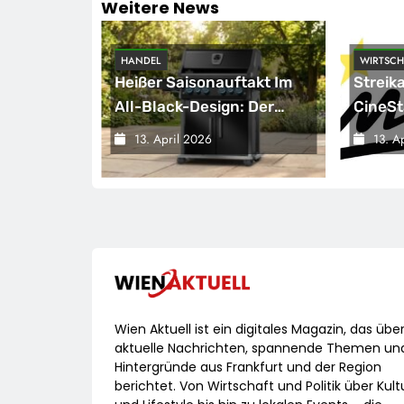
Weitere News
HANDEL
WIRTSCH
hornobyl:
Heißer Saisonauftakt Im
Streik
ive
All-Black-Design: Der
CineSt
Napoleon Rogue PRO-S
Gering
13. April 2026
13. A
ei
525 In Der Exklusiven
Den Ki
r
Grillfürst-Edition
zhülle /
ort
lgen Des
Wien Aktuell ist ein digitales Magazin, das übe
aktuelle Nachrichten, spannende Themen un
Hintergründe aus Frankfurt und der Region
berichtet. Von Wirtschaft und Politik über Kult