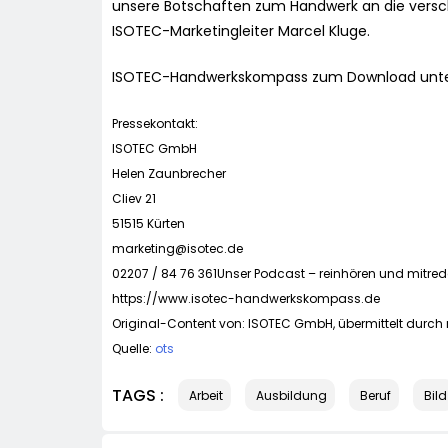
unsere Botschaften zum Handwerk an die versch
ISOTEC-Marketingleiter Marcel Kluge.
ISOTEC-Handwerkskompass zum Download unte
Pressekontakt:
ISOTEC GmbH
Helen Zaunbrecher
Cliev 21
51515 Kürten
marketing@isotec.de
02207 / 84 76 361Unser Podcast – reinhören und mitred
https://www.isotec-handwerkskompass.de
Original-Content von: ISOTEC GmbH, übermittelt durch 
Quelle:
ots
TAGS :
Arbeit
Ausbildung
Beruf
Bild