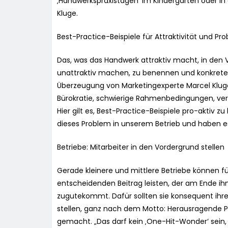
‚Handwerkspraxistagen‘ im Kindergarten oder in
Kluge.
Best-Practice-Beispiele für Attraktivität und P
Das, was das Handwerk attraktiv macht, in den V
unattraktiv machen, zu benennen und konkrete 
Überzeugung von Marketingexperte Marcel Kluge 
Bürokratie, schwierige Rahmenbedingungen, ve
Hier gilt es, Best-Practice-Beispiele pro-aktiv
dieses Problem in unserem Betrieb und haben es 
Betriebe: Mitarbeiter in den Vordergrund stellen
Gerade kleinere und mittlere Betriebe können fü
entscheidenden Beitrag leisten, der am Ende 
zugutekommt. Dafür sollten sie konsequent ihre
stellen, ganz nach dem Motto: Herausragende 
gemacht. „Das darf kein ‚One-Hit-Wonder‘ sein,