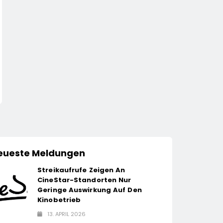
HANDEL
WIRTSCHAFT
Wissen, Das Wurzeln
Degussa Startet S
Schlägt: EDEKA Stiftung
Generationsübergr
Bringt Wieder
Kampagne Für
13. April 2026
13. April 2026
Gemüsebeete In
Edelmetalle
Deutschlands Kitas
eueste Meldungen
Streikaufrufe Zeigen An
CineStar-Standorten Nur
Geringe Auswirkung Auf Den
Kinobetrieb
13. APRIL 2026