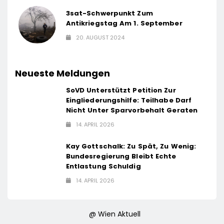
3sat-Schwerpunkt Zum
Antikriegstag Am 1. September
20. AUGUST 2024
Neueste Meldungen
SoVD Unterstützt Petition Zur
Eingliederungshilfe: Teilhabe Darf
Nicht Unter Sparvorbehalt Geraten
14. APRIL 2026
Kay Gottschalk: Zu Spät, Zu Wenig:
Bundesregierung Bleibt Echte
Entlastung Schuldig
14. APRIL 2026
@ Wien Aktuell