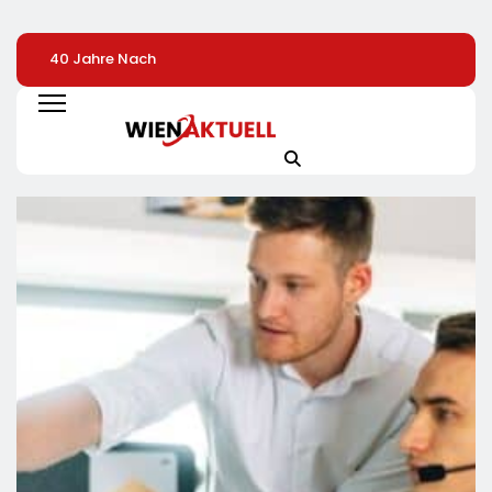
40 Jahre Nach
Heißer Saisonauftakt
Streikaufrufe Zei
Chornobyl:
Im All-Black-Design:
An CineStar-
Greenpeace-Aktive
Der Napoleon Rogue
Standorten Nur
Protestieren Für
PRO-S 525 In Der
Geringe Auswirk
Unterstützung Bei
Exklusiven Grillfürst-
Auf Den Kinobetr
Wiederaufbau Der
Edition
Zerstörten
Schutzhülle /
Greenpeace-Report
Dokumentiert Folgen
Des Russischen
Drohnenangriffs