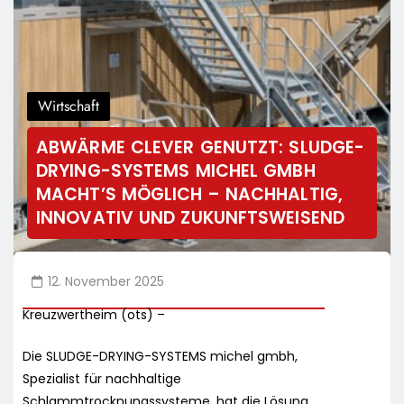
Wirtschaft
ABWÄRME CLEVER GENUTZT: SLUDGE-
DRYING-SYSTEMS MICHEL GMBH
MACHT’S MÖGLICH – NACHHALTIG,
INNOVATIV UND ZUKUNFTSWEISEND
12. November 2025
Kreuzwertheim (ots) –
Die SLUDGE-DRYING-SYSTEMS michel gmbh,
Spezialist für nachhaltige
Schlammtrocknungssysteme, hat die Lösung,