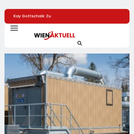
Kay Gottschalk: Zu
LKH
Automatisierte
Spät, Zu Wenig:
Krankenversicherung
Pizzeria: Gustavo
Bundesregierung
Dreifach
Gusto Bringt
Bleibt Echte
Ausgezeichnet
Innovationsproje
Entlastung Schuldig
„Gustavomat“ An
Start