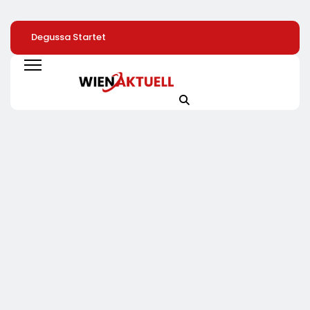
Degussa Startet
Zahl Der
TÜV SÜD: So Find
Smarte,
Leistungsminderungen
Verbraucher Das
Generationsübergreifende
Ist 2025 Gegenüber
Passende
Kampagne Für
Dem Vorjahr
Laserentfernung
Edelmetalle
Gestiegen / BA-
Presseinfo Nr. 13