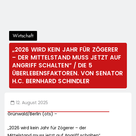
Wirtschaft
„2026 WIRD KEIN JAHR FÜR ZÖGERER
– DER MITTELSTAND MUSS JETZT AUF
ANGRIFF SCHALTEN“ / DIE 5
ÜBERLEBENSFAKTOREN. VON SENATOR
H.C. BERNHARD SCHINDLER
12. August 2025
Grünwald/Berlin (ots) –
„2026 wird kein Jahr für Zögerer – der
Mittelstand muss jetzt auf Angriff schalten“