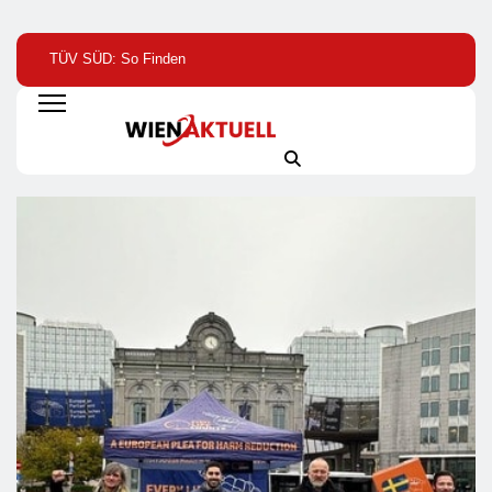
TÜV SÜD: So Finden
Help Zur Sudan-
1. Hamburger
Verbraucher Das
Geberkonferenz: „Größte
Batterietag:
Passende
Humanitäre Krise Der
Wissenschaft Und
Laserentfernungsmessgerät
Welt Weitet Sich Aus“
Wirtschaft Sind Sic
Einig / Die
Energiewende Brau
Speicher, Nicht
Stillstand